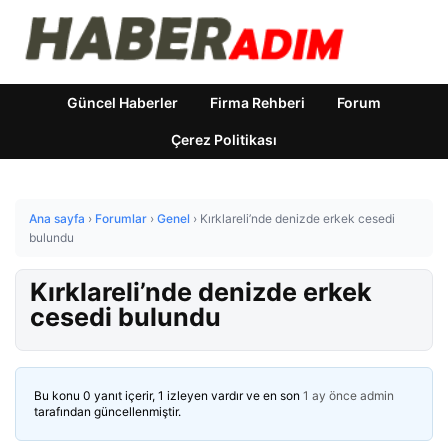
Güncel Haberler
Firma Rehberi
Forum
Çerez Politikası
Ana sayfa
›
Forumlar
›
Genel
›
Kırklareli’nde denizde erkek cesedi
bulundu
Kırklareli’nde denizde erkek
cesedi bulundu
Bu konu 0 yanıt içerir, 1 izleyen vardır ve en son
1 ay önce
admin
tarafından güncellenmiştir.