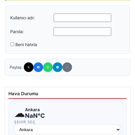
Kullanıcı adı:
Parola:
Beni hatırla
Paylaş:
Hava Durumu
☁
Ankara
NaN°C
ŞEHIR SEÇ