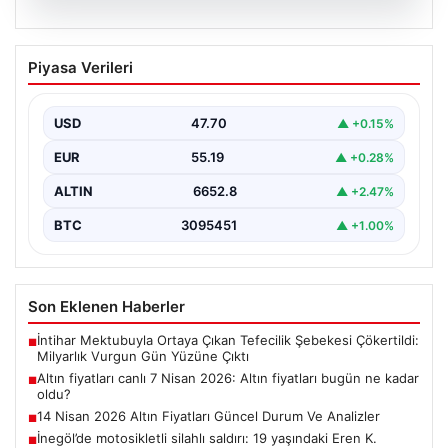
06.08.2026
Altın fiyatları canlı 7 Nisan 2026: Altın
Piyasa Verileri
fiyatları bugün ne kadar oldu?
USD
47.70
▲ +0.15%
EUR
55.19
▲ +0.28%
ALTIN
6652.8
▲ +2.47%
BTC
3095451
▲ +1.00%
Son Eklenen Haberler
İntihar Mektubuyla Ortaya Çıkan Tefecilik Şebekesi Çökertildi:
■
Milyarlık Vurgun Gün Yüzüne Çıktı
Altın fiyatları canlı 7 Nisan 2026: Altın fiyatları bugün ne kadar
■
oldu?
14 Nisan 2026 Altın Fiyatları Güncel Durum Ve Analizler
■
İnegöl’de motosikletli silahlı saldırı: 19 yaşındaki Eren K.
■