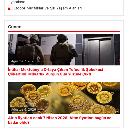
yaralandı
Outdoor Mutfaklar ve Şık Yaşam Alanları
■
Güncel
Ağustos 7, 2026
İntihar Mektubuyla Ortaya Çıkan Tefecilik Şebekesi
Çökertildi: Milyarlık Vurgun Gün Yüzüne Çıktı
Ağustos 6, 2026
Altın fiyatları canlı 7 Nisan 2026: Altın fiyatları bugün ne
kadar oldu?