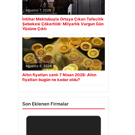
Ağustos 7, 2026
İntihar Mektubuyla Ortaya Çıkan Tefecilik
Şebekesi Çökertildi: Milyarlık Vurgun Gün
Yüzüne Çıktı
Ağustos 6, 2026
Altın fiyatları canlı 7 Nisan 2026: Altın
fiyatları bugün ne kadar oldu?
Son Eklenen Firmalar