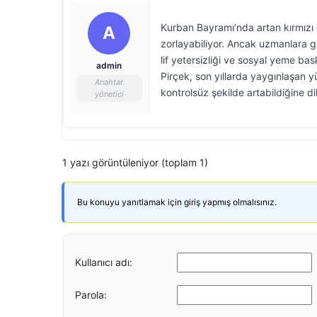
Kurban Bayramı’nda artan kırmızı e
A
zorlayabiliyor. Ancak uzmanlara 
lif yetersizliği ve sosyal yeme ba
admin
Pirçek, son yıllarda yaygınlaşan y
Anahtar
kontrolsüz şekilde artabildiğine d
yönetici
1 yazı görüntüleniyor (toplam 1)
Bu konuyu yanıtlamak için giriş yapmış olmalısınız.
Kullanıcı adı:
Parola: