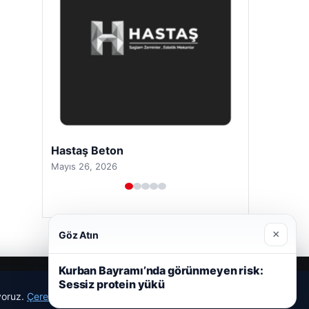
Hastaş Beton
Mayıs 26, 2026
×
Göz Atın
Kurban Bayramı’nda görünmeyen risk:
Sessiz protein yükü
ıyoruz.
Çerez Politikamız
Reddet
Kabul Et