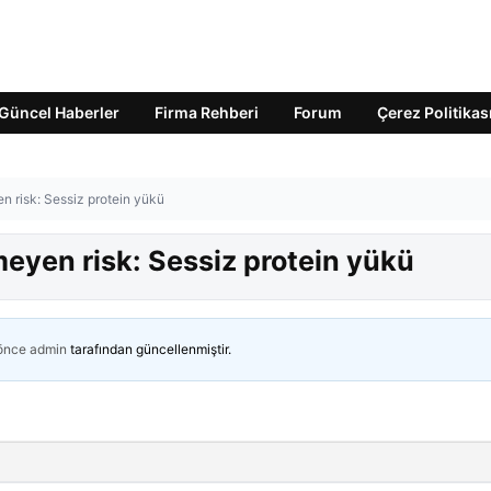
Güncel Haberler
Firma Rehberi
Forum
Çerez Politikas
 risk: Sessiz protein yükü
yen risk: Sessiz protein yükü
 önce
admin
tarafından güncellenmiştir.