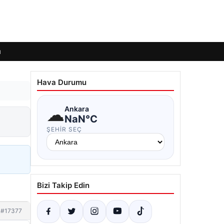
ı
Hava Durumu
☁
Ankara
NaN°C
ŞEHIR SEÇ
Bizi Takip Edin
#17377