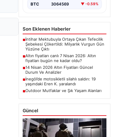
BTC
3064569
▼ -0.59%
Son Eklenen Haberler
İntihar Mektubuyla Ortaya Çıkan Tefecilik
■
Şebekesi Çökertildi: Milyarlık Vurgun Gün
Yüzüne Çıktı
Altın fiyatları canlı 7 Nisan 2026: Altın
■
fiyatları bugün ne kadar oldu?
14 Nisan 2026 Altın Fiyatları Güncel
■
Durum Ve Analizler
İnegöl’de motosikletli silahlı saldırı: 19
■
yaşındaki Eren K. yaralandı
Outdoor Mutfaklar ve Şık Yaşam Alanları
■
Güncel