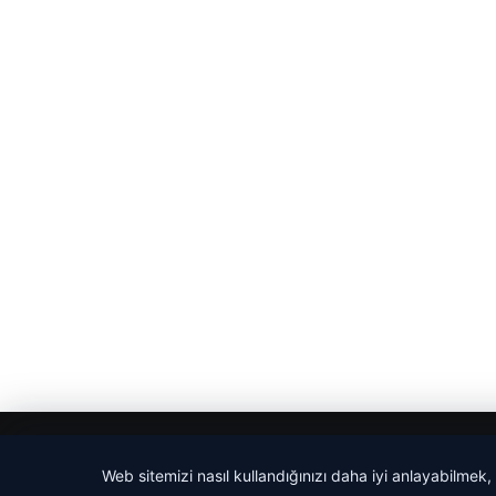
© 2026 Haber Adım
Web sitemizi nasıl kullandığınızı daha iyi anlayabilmek,
tcio