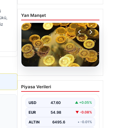
i
Yan Manşet
ükü,
iz
06.08.2026
Altın fiyatları canlı 7 Nisan
Piyasa Verileri
2026: Altın fiyatları bugün
ne kadar oldu?
USD
47.60
▲ +0.05%
EUR
54.98
▼ -0.08%
ALTIN
6495.6
• -0.01%