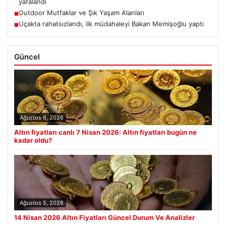
yaralandı
Outdoor Mutfaklar ve Şık Yaşam Alanları
■
Uçakta rahatsızlandı, ilk müdahaleyi Bakan Memişoğlu yaptı
■
Güncel
Ağustos 6, 2026
Altın fiyatları canlı 7 Nisan 2026: Altın fiyatları bugün ne
kadar oldu?
Ağustos 5, 2026
14 Nisan 2026 Altın Fiyatları Güncel Durum Ve Analizler