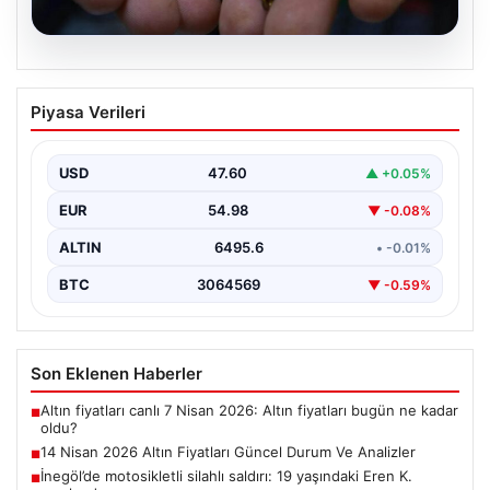
05.08.2026
14 Nisan 2026 Altın Fiyatları Güncel
Piyasa Verileri
Durum Ve Analizler
Haftanın ikinci iş gününde yatırımcıların yoğun ilgisini
çeken altın piyasası, küresel gelişmeler ve jeopolitik…
USD
47.60
▲ +0.05%
EUR
54.98
▼ -0.08%
ALTIN
6495.6
• -0.01%
BTC
3064569
▼ -0.59%
Son Eklenen Haberler
Altın fiyatları canlı 7 Nisan 2026: Altın fiyatları bugün ne kadar
■
oldu?
14 Nisan 2026 Altın Fiyatları Güncel Durum Ve Analizler
■
İnegöl’de motosikletli silahlı saldırı: 19 yaşındaki Eren K.
■