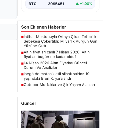
BTC
3095451
▲ +1.00%
Son Eklenen Haberler
İntihar Mektubuyla Ortaya Çıkan Tefecilik
■
Şebekesi Çökertildi: Milyarlık Vurgun Gün
Yüzüne Çıktı
Altın fiyatları canlı 7 Nisan 2026: Altın
■
fiyatları bugün ne kadar oldu?
14 Nisan 2026 Altın Fiyatları Güncel
■
Durum Ve Analizler
İnegöl’de motosikletli silahlı saldırı: 19
■
yaşındaki Eren K. yaralandı
Outdoor Mutfaklar ve Şık Yaşam Alanları
■
Güncel