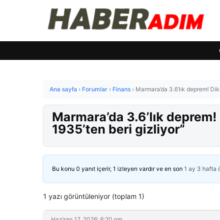
Ana sayfa
›
Forumlar
›
Finans
›
Marmara’da 3.6’lık deprem! Dik
Marmara’da 3.6’lık deprem!
1935’ten beri gizliyor”
Bu konu 0 yanıt içerir, 1 izleyen vardır ve en son
1 ay 3 hafta
1 yazı görüntüleniyor (toplam 1)
Haziran 17, 2026: 6:20 pm