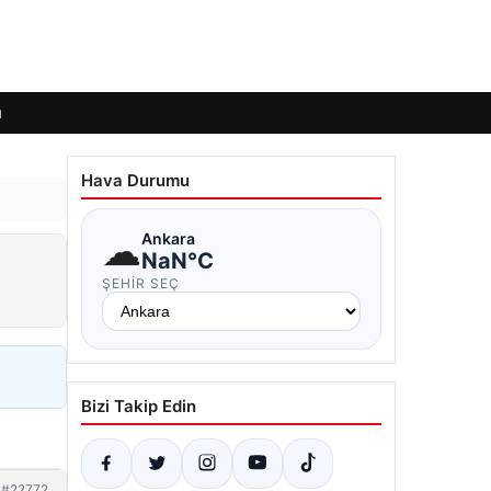
ı
Hava Durumu
☁
Ankara
NaN°C
ŞEHIR SEÇ
Bizi Takip Edin
#22772