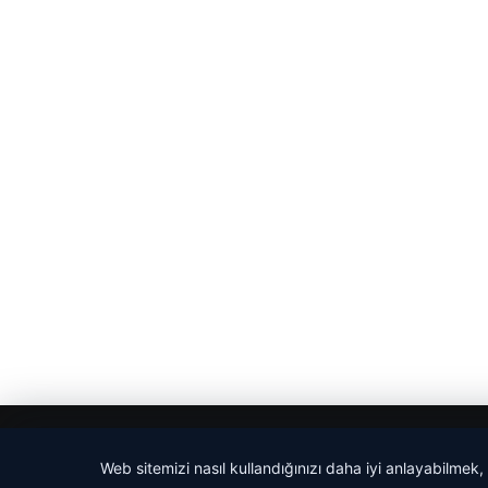
© 2026 Haber Adım
Web sitemizi nasıl kullandığınızı daha iyi anlayabilmek,
tcio