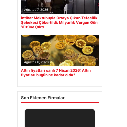
Ağustos 7, 2026
İntihar Mektubuyla Ortaya Çıkan Tefecilik
Şebekesi Çökertildi: Milyarlık Vurgun Gün
Yüzüne Çıktı
Ağustos 6, 2026
Altın fiyatları canlı 7 Nisan 2026: Altın
fiyatları bugün ne kadar oldu?
Son Eklenen Firmalar