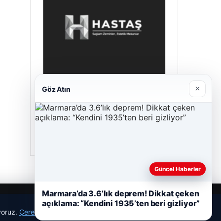
×
Göz Atın
Hastaş Beton
Mayıs 26, 2026
Güncel Haberler
Marmara’da 3.6’lık deprem! Dikkat çeken
açıklama: “Kendini 1935’ten beri gizliyor”
ıyoruz.
Çerez Politikamız
Reddet
Kabul Et