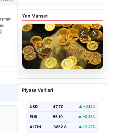
Yan Manşet
 Osman
olu
06.08.2026
Altın fiyatları canlı 7 Nisan
Piyasa Verileri
2026: Altın fiyatları bugün
ne kadar oldu?
USD
47.70
▲ +0.15%
EUR
55.19
▲ +0.28%
ALTIN
6652.8
▲ +2.47%