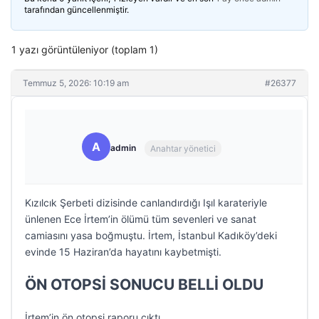
tarafından güncellenmiştir.
1 yazı görüntüleniyor (toplam 1)
Temmuz 5, 2026: 10:19 am
#26377
A
admin
Anahtar yönetici
Kızılcık Şerbeti dizisinde canlandırdığı Işıl karateriyle
ünlenen Ece İrtem’in ölümü tüm sevenleri ve sanat
camiasını yasa boğmuştu. İrtem, İstanbul Kadıköy’deki
evinde 15 Haziran’da hayatını kaybetmişti.
ÖN OTOPSİ SONUCU BELLİ OLDU
İrtem’in ön otopsi raporu çıktı.