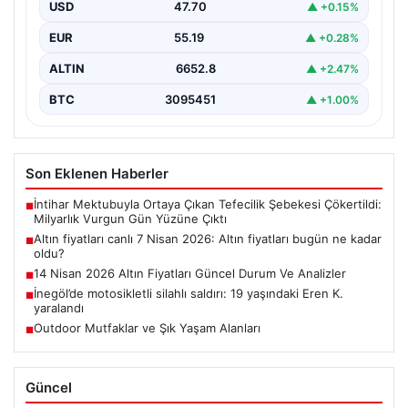
USD
47.70
▲ +0.15%
EUR
55.19
▲ +0.28%
ALTIN
6652.8
▲ +2.47%
BTC
3095451
▲ +1.00%
Son Eklenen Haberler
İntihar Mektubuyla Ortaya Çıkan Tefecilik Şebekesi Çökertildi:
■
Milyarlık Vurgun Gün Yüzüne Çıktı
Altın fiyatları canlı 7 Nisan 2026: Altın fiyatları bugün ne kadar
■
oldu?
14 Nisan 2026 Altın Fiyatları Güncel Durum Ve Analizler
■
İnegöl’de motosikletli silahlı saldırı: 19 yaşındaki Eren K.
■
yaralandı
Outdoor Mutfaklar ve Şık Yaşam Alanları
■
Güncel