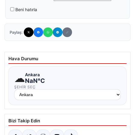
Beni hatırla
Paylaş:
Hava Durumu
☁
Ankara
NaN°C
ŞEHIR SEÇ
Bizi Takip Edin