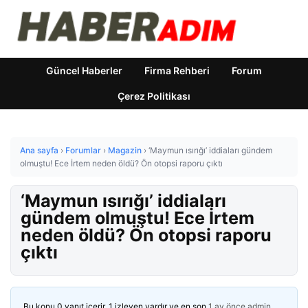
Güncel Haberler
Firma Rehberi
Forum
Çerez Politikası
Ana sayfa
›
Forumlar
›
Magazin
›
‘Maymun ısırığı’ iddiaları gündem
olmuştu! Ece İrtem neden öldü? Ön otopsi raporu çıktı
‘Maymun ısırığı’ iddiaları
gündem olmuştu! Ece İrtem
neden öldü? Ön otopsi raporu
çıktı
Bu konu 0 yanıt içerir, 1 izleyen vardır ve en son
1 ay önce
admin