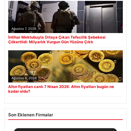
Ağustos 7, 2026
İntihar Mektubuyla Ortaya Çıkan Tefecilik Şebekesi
Çökertildi: Milyarlık Vurgun Gün Yüzüne Çıktı
Ağustos 6, 2026
Altın fiyatları canlı 7 Nisan 2026: Altın fiyatları bugün ne
kadar oldu?
Son Eklenen Firmalar