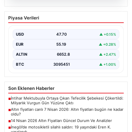
06.08.2026
Altın fiyatları canlı 7 Nisan 2026: Altın
Piyasa Verileri
fiyatları bugün ne kadar oldu?
USD
47.70
▲ +0.15%
EUR
55.19
▲ +0.28%
ALTIN
6652.8
▲ +2.47%
BTC
3095451
▲ +1.00%
Son Eklenen Haberler
İntihar Mektubuyla Ortaya Çıkan Tefecilik Şebekesi Çökertildi:
■
Milyarlık Vurgun Gün Yüzüne Çıktı
Altın fiyatları canlı 7 Nisan 2026: Altın fiyatları bugün ne kadar
■
oldu?
14 Nisan 2026 Altın Fiyatları Güncel Durum Ve Analizler
■
İnegöl’de motosikletli silahlı saldırı: 19 yaşındaki Eren K.
■
yaralandı