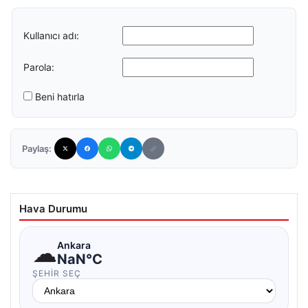
Kullanıcı adı:
Parola:
Beni hatırla
Paylaş:
Hava Durumu
☁
Ankara
NaN°C
ŞEHIR SEÇ