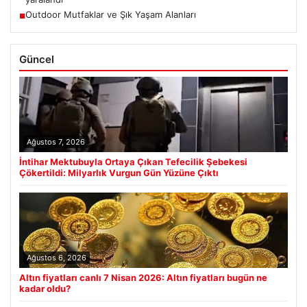
Outdoor Mutfaklar ve Şık Yaşam Alanları
■
Güncel
Ağustos 7, 2026
İntihar Mektubuyla Ortaya Çıkan Tefecilik Şebekesi
Çökertildi: Milyarlık Vurgun Gün Yüzüne Çıktı
Ağustos 6, 2026
Altın fiyatları canlı 7 Nisan 2026: Altın fiyatları bugün ne
kadar oldu?