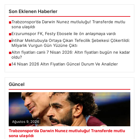
Son Eklenen Haberler
Trabzonspor’da Darwin Nunez mutluluğu! Transferde mutlu
■
sona ulaşıldı
Erzurumspor FK, Festy Ebosele ile ön anlaşmaya vardı
■
İntihar Mektubuyla Ortaya Çıkan Tefecilik Şebekesi Çökertildi:
■
Milyarlık Vurgun Gün Yüzüne Çıktı
Altın fiyatları canlı 7 Nisan 2026: Altın fiyatları bugün ne kadar
■
oldu?
14 Nisan 2026 Altın Fiyatları Güncel Durum Ve Analizler
■
Güncel
Ağustos 9, 2026
Trabzonspor’da Darwin Nunez mutluluğu! Transferde mutlu
sona ulaşıldı