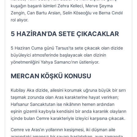
kuşağın başarılı isimleri Zehra Kelleci, Merve Şeyma
Zengin, Can Bartu Arslan, Selin Köseoğlu ve Berna Cındıl
rol alıyor.
5 HAZİRAN’DA SETE ÇIKACAKLAR
5 Haziran Cuma günü Tarsus’ta sete çıkacak olan dizide
büyüleyici atmosferinde başlayacak olan dizinin
yönetmenliğini Yahya Samancı’nın üstleniyor.
MERCAN KÖŞKÜ KONUSU
Kubilay Aka dizide, ailesini korumak uğruna büyük bir sırrı
taşımak zorunda olan Aras karakterine hayat verirken;
Hafsanur Sancaktutan ise nikâhının hemen ardından
eşinin gizemli kaybıyla kendisini bir anda karanlık olayların
içinde bulan Cemre karakteriyle izleyici karşısına çıkacak.
Cemre ve Aras’ın yollarının kesişmesi, iki düşman aile
arasındaki amansız bir savaşı başlatırken, aynı zamanda