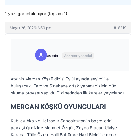
1 yazı görüntüleniyor (toplam 1)
Mayıs 26, 2026: 6:50 pm
#18219
A
admin
Anahtar yönetici
Atv’nin Mercan Köşkü dizisi Eylül ayında seyirci ile
buluşacak. Faro ve Sinehane ortak yapımı dizinin dün
okuma provası yapıldı. Dizi setinden ilk kareler yayınlandı.
MERCAN KÖŞKÜ OYUNCULARI
Kubilay Aka ve Hafsanur Sancaktutan’ın başrollerini
paylaştığı dizide Mehmet Özgür, Zeyno Eracar, Ulviye
Karaca, Tülin Özen, Halil Babür ve Haki Biçici ile genç