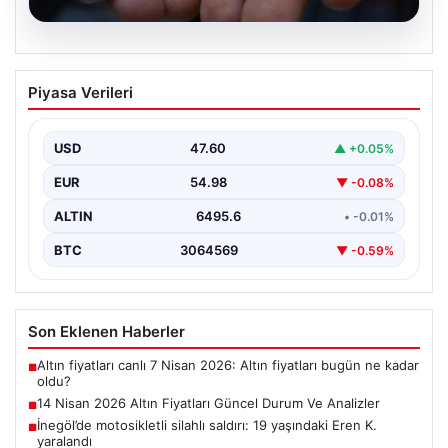
05.08.2026
14 Nisan 2026 Altın Fiyatları Güncel
Piyasa Verileri
Durum Ve Analizler
Haftanın ikinci iş gününde yatırımcıların yoğun ilgisini
çeken altın piyasası, küresel gelişmeler ve jeopolitik…
USD
47.60
▲ +0.05%
EUR
54.98
▼ -0.08%
ALTIN
6495.6
• -0.01%
BTC
3064569
▼ -0.59%
Son Eklenen Haberler
Altın fiyatları canlı 7 Nisan 2026: Altın fiyatları bugün ne kadar
■
oldu?
14 Nisan 2026 Altın Fiyatları Güncel Durum Ve Analizler
■
İnegöl’de motosikletli silahlı saldırı: 19 yaşındaki Eren K.
■
yaralandı