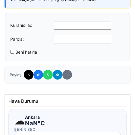
Kullanıcı adı:
Parola:
Beni hatırla
Paylaş:
Hava Durumu
☁
Ankara
NaN°C
ŞEHIR SEÇ