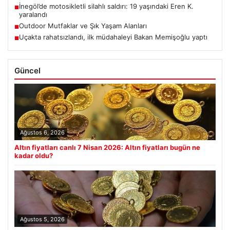
İnegöl’de motosikletli silahlı saldırı: 19 yaşındaki Eren K.
■
yaralandı
Outdoor Mutfaklar ve Şık Yaşam Alanları
■
Uçakta rahatsızlandı, ilk müdahaleyi Bakan Memişoğlu yaptı
■
Güncel
Ağustos 6, 2026
Altın fiyatları canlı 7 Nisan 2026: Altın fiyatları bugün ne
kadar oldu?
Ağustos 5, 2026