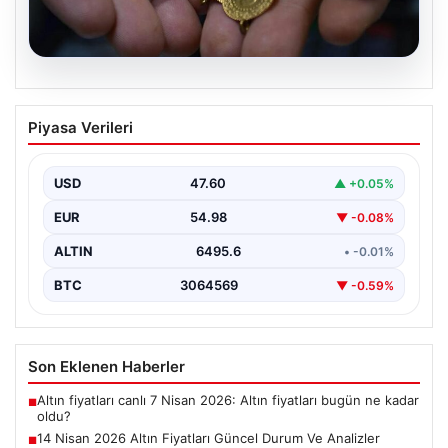
05.08.2026
14 Nisan 2026 Altın Fiyatları Güncel
Piyasa Verileri
Durum Ve Analizler
Haftanın ikinci iş gününde yatırımcıların yoğun ilgisini
çeken altın piyasası, küresel gelişmeler ve jeopolitik…
USD
47.60
▲ +0.05%
EUR
54.98
▼ -0.08%
ALTIN
6495.6
• -0.01%
BTC
3064569
▼ -0.59%
Son Eklenen Haberler
Altın fiyatları canlı 7 Nisan 2026: Altın fiyatları bugün ne kadar
■
oldu?
14 Nisan 2026 Altın Fiyatları Güncel Durum Ve Analizler
■