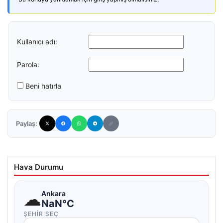
Kullanıcı adı:
Parola:
Beni hatırla
Paylaş:
Hava Durumu
☁
Ankara
NaN°C
ŞEHIR SEÇ