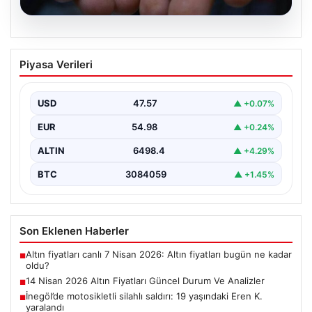
05.08.2026
14 Nisan 2026 Altın Fiyatları Güncel
Piyasa Verileri
Durum Ve Analizler
Haftanın ikinci iş gününde yatırımcıların yoğun ilgisini
çeken altın piyasası, küresel gelişmeler ve jeopolitik…
USD
47.57
▲ +0.07%
EUR
54.98
▲ +0.24%
ALTIN
6498.4
▲ +4.29%
BTC
3084059
▲ +1.45%
Son Eklenen Haberler
Altın fiyatları canlı 7 Nisan 2026: Altın fiyatları bugün ne kadar
■
oldu?
14 Nisan 2026 Altın Fiyatları Güncel Durum Ve Analizler
■
İnegöl’de motosikletli silahlı saldırı: 19 yaşındaki Eren K.
■
yaralandı