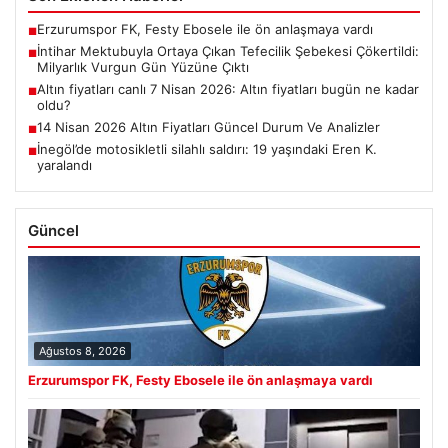
Erzurumspor FK, Festy Ebosele ile ön anlaşmaya vardı
■
İntihar Mektubuyla Ortaya Çıkan Tefecilik Şebekesi Çökertildi:
■
Milyarlık Vurgun Gün Yüzüne Çıktı
Altın fiyatları canlı 7 Nisan 2026: Altın fiyatları bugün ne kadar
■
oldu?
14 Nisan 2026 Altın Fiyatları Güncel Durum Ve Analizler
■
İnegöl’de motosikletli silahlı saldırı: 19 yaşındaki Eren K.
■
yaralandı
Güncel
Ağustos 8, 2026
Erzurumspor FK, Festy Ebosele ile ön anlaşmaya vardı