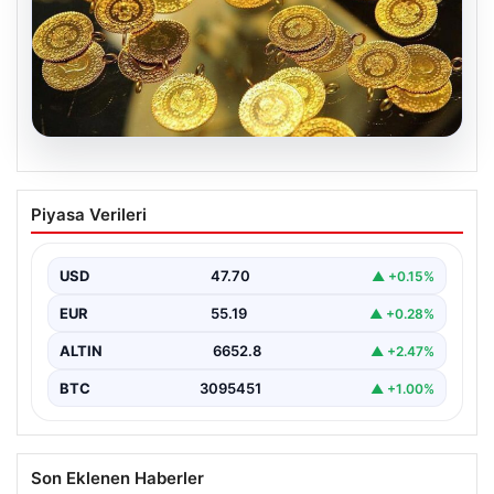
06.08.2026
Altın fiyatları canlı 7 Nisan 2026: Altın
Piyasa Verileri
fiyatları bugün ne kadar oldu?
USD
47.70
▲ +0.15%
EUR
55.19
▲ +0.28%
ALTIN
6652.8
▲ +2.47%
BTC
3095451
▲ +1.00%
Son Eklenen Haberler