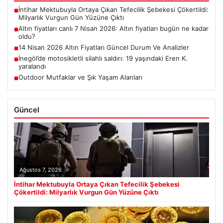
İntihar Mektubuyla Ortaya Çıkan Tefecilik Şebekesi Çökertildi:
■
Milyarlık Vurgun Gün Yüzüne Çıktı
Altın fiyatları canlı 7 Nisan 2026: Altın fiyatları bugün ne kadar
■
oldu?
14 Nisan 2026 Altın Fiyatları Güncel Durum Ve Analizler
■
İnegöl’de motosikletli silahlı saldırı: 19 yaşındaki Eren K.
■
yaralandı
Outdoor Mutfaklar ve Şık Yaşam Alanları
■
Güncel
Ağustos 7, 2026
İntihar Mektubuyla Ortaya Çıkan Tefecilik Şebekesi
Çökertildi: Milyarlık Vurgun Gün Yüzüne Çıktı