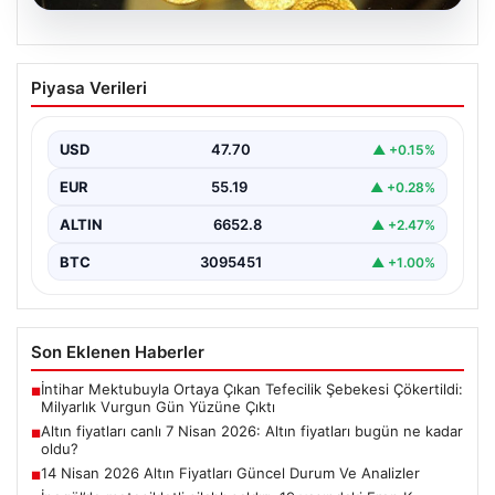
06.08.2026
Altın fiyatları canlı 7 Nisan 2026: Altın
Piyasa Verileri
fiyatları bugün ne kadar oldu?
USD
47.70
▲ +0.15%
EUR
55.19
▲ +0.28%
ALTIN
6652.8
▲ +2.47%
BTC
3095451
▲ +1.00%
Son Eklenen Haberler
İntihar Mektubuyla Ortaya Çıkan Tefecilik Şebekesi Çökertildi:
■
Milyarlık Vurgun Gün Yüzüne Çıktı
Altın fiyatları canlı 7 Nisan 2026: Altın fiyatları bugün ne kadar
■
oldu?
14 Nisan 2026 Altın Fiyatları Güncel Durum Ve Analizler
■