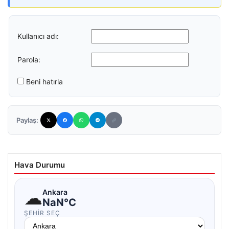
Kullanıcı adı:
Parola:
Beni hatırla
Paylaş:
Hava Durumu
☁
Ankara
NaN°C
ŞEHIR SEÇ