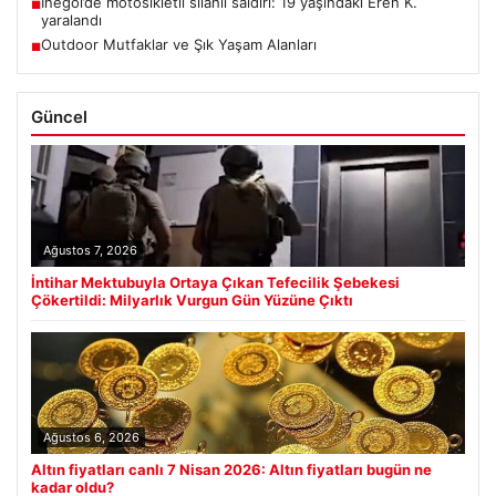
İnegöl’de motosikletli silahlı saldırı: 19 yaşındaki Eren K.
■
yaralandı
Outdoor Mutfaklar ve Şık Yaşam Alanları
■
Güncel
Ağustos 7, 2026
İntihar Mektubuyla Ortaya Çıkan Tefecilik Şebekesi
Çökertildi: Milyarlık Vurgun Gün Yüzüne Çıktı
Ağustos 6, 2026
Altın fiyatları canlı 7 Nisan 2026: Altın fiyatları bugün ne
kadar oldu?