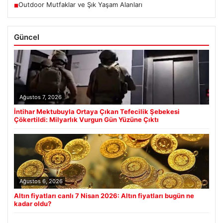
Outdoor Mutfaklar ve Şık Yaşam Alanları
■
Güncel
Ağustos 7, 2026
İntihar Mektubuyla Ortaya Çıkan Tefecilik Şebekesi
Çökertildi: Milyarlık Vurgun Gün Yüzüne Çıktı
Ağustos 6, 2026
Altın fiyatları canlı 7 Nisan 2026: Altın fiyatları bugün ne
kadar oldu?