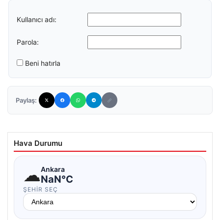
Kullanıcı adı:
Parola:
Beni hatırla
Paylaş:
Hava Durumu
☁
Ankara
NaN°C
ŞEHIR SEÇ