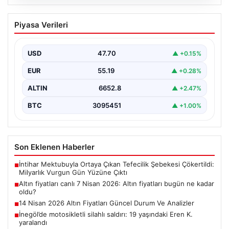
06.08.2026
Altın fiyatları canlı 7 Nisan 2026: Altın
Piyasa Verileri
fiyatları bugün ne kadar oldu?
USD
47.70
▲ +0.15%
EUR
55.19
▲ +0.28%
ALTIN
6652.8
▲ +2.47%
BTC
3095451
▲ +1.00%
Son Eklenen Haberler
İntihar Mektubuyla Ortaya Çıkan Tefecilik Şebekesi Çökertildi:
■
Milyarlık Vurgun Gün Yüzüne Çıktı
Altın fiyatları canlı 7 Nisan 2026: Altın fiyatları bugün ne kadar
■
oldu?
14 Nisan 2026 Altın Fiyatları Güncel Durum Ve Analizler
■
İnegöl’de motosikletli silahlı saldırı: 19 yaşındaki Eren K.
■
yaralandı