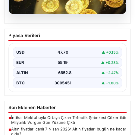
06.08.2026
Altın fiyatları canlı 7 Nisan 2026: Altın
Piyasa Verileri
fiyatları bugün ne kadar oldu?
USD
47.70
▲ +0.15%
EUR
55.19
▲ +0.28%
ALTIN
6652.8
▲ +2.47%
BTC
3095451
▲ +1.00%
Son Eklenen Haberler
İntihar Mektubuyla Ortaya Çıkan Tefecilik Şebekesi Çökertildi:
■
Milyarlık Vurgun Gün Yüzüne Çıktı
Altın fiyatları canlı 7 Nisan 2026: Altın fiyatları bugün ne kadar
■
oldu?