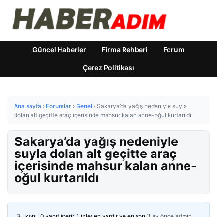
Güncel Haberler
Firma Rehberi
Forum
Çerez Politikası
Ana sayfa
›
Forumlar
›
Genel
›
Sakarya’da yağış nedeniyle suyla
dolan alt geçitte araç içerisinde mahsur kalan anne-oğul kurtarıldı
Sakarya’da yağış nedeniyle
suyla dolan alt geçitte araç
içerisinde mahsur kalan anne-
oğul kurtarıldı
Bu konu 0 yanıt içerir, 1 izleyen vardır ve en son
3 ay önce
admin