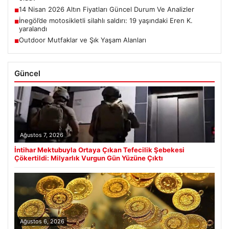
14 Nisan 2026 Altın Fiyatları Güncel Durum Ve Analizler
■
İnegöl’de motosikletli silahlı saldırı: 19 yaşındaki Eren K.
■
yaralandı
Outdoor Mutfaklar ve Şık Yaşam Alanları
■
Güncel
Ağustos 7, 2026
İntihar Mektubuyla Ortaya Çıkan Tefecilik Şebekesi
Çökertildi: Milyarlık Vurgun Gün Yüzüne Çıktı
Ağustos 6, 2026