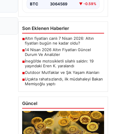
BTC
3064569
▼ -0.59%
Son Eklenen Haberler
Altın fiyatları canlı 7 Nisan 2026: Altın
■
fiyatları bugün ne kadar oldu?
14 Nisan 2026 Altın Fiyatları Güncel
■
Durum Ve Analizler
İnegöl’de motosikletli silahlı saldırı: 19
■
yaşındaki Eren K. yaralandı
Outdoor Mutfaklar ve Şık Yaşam Alanları
■
Uçakta rahatsızlandı, ilk müdahaleyi Bakan
■
Memişoğlu yaptı
Güncel