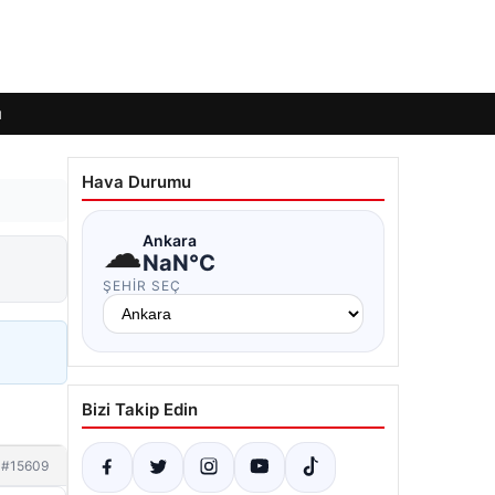
ı
Hava Durumu
☁
Ankara
NaN°C
ŞEHIR SEÇ
Bizi Takip Edin
#15609