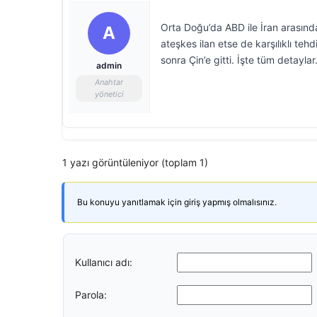
Orta Doğu’da ABD ile İran arasında
A
ateşkes ilan etse de karşılıklı te
sonra Çin’e gitti. İşte tüm detayla
admin
Anahtar
yönetici
1 yazı görüntüleniyor (toplam 1)
Bu konuyu yanıtlamak için giriş yapmış olmalısınız.
Kullanıcı adı:
Parola: