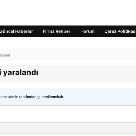
Güncel Haberler
Firma Rehberi
Forum
Çerez Politikas
ralandı
şi yaralandı
 önce
admin
tarafından güncellenmiştir.