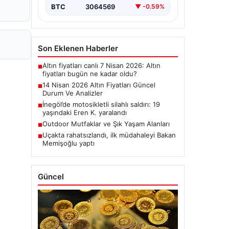
BTC
3064569
▼ -0.59%
Son Eklenen Haberler
Altın fiyatları canlı 7 Nisan 2026: Altın
■
fiyatları bugün ne kadar oldu?
14 Nisan 2026 Altın Fiyatları Güncel
■
Durum Ve Analizler
İnegöl’de motosikletli silahlı saldırı: 19
■
yaşındaki Eren K. yaralandı
Outdoor Mutfaklar ve Şık Yaşam Alanları
■
Uçakta rahatsızlandı, ilk müdahaleyi Bakan
■
Memişoğlu yaptı
Güncel