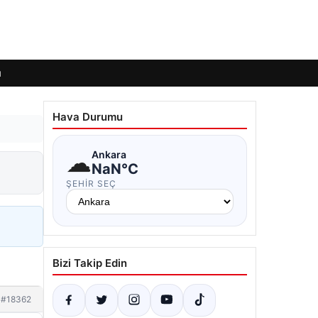
ı
Hava Durumu
☁
Ankara
NaN°C
ŞEHIR SEÇ
Bizi Takip Edin
#18362