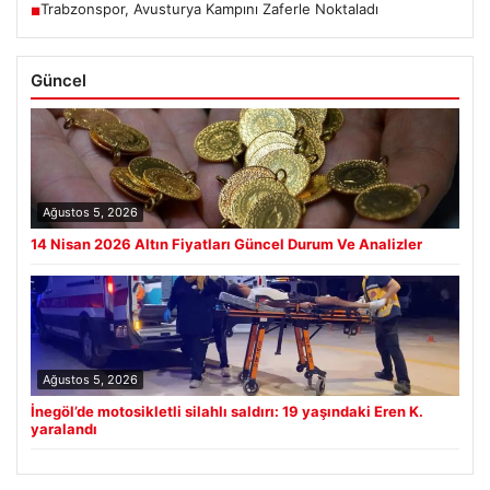
Trabzonspor, Avusturya Kampını Zaferle Noktaladı
■
Güncel
Ağustos 5, 2026
14 Nisan 2026 Altın Fiyatları Güncel Durum Ve Analizler
Ağustos 5, 2026
İnegöl’de motosikletli silahlı saldırı: 19 yaşındaki Eren K.
yaralandı