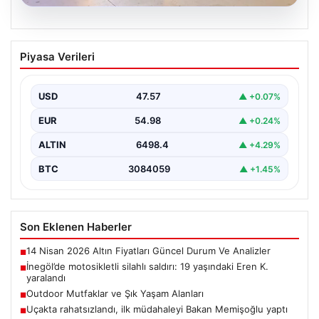
05.08.2026
İnegöl’de motosikletli silahlı saldırı: 19
Piyasa Verileri
yaşındaki Eren K. yaralandı
Bursa'nın İnegöl ilçesinde motosikletle gelen bir kişinin
tüfekle ateş açması sonucu 19 yaşındaki Eren…
USD
47.57
▲ +0.07%
EUR
54.98
▲ +0.24%
ALTIN
6498.4
▲ +4.29%
BTC
3084059
▲ +1.45%
Son Eklenen Haberler
14 Nisan 2026 Altın Fiyatları Güncel Durum Ve Analizler
■
İnegöl’de motosikletli silahlı saldırı: 19 yaşındaki Eren K.
■
yaralandı
Outdoor Mutfaklar ve Şık Yaşam Alanları
■
Uçakta rahatsızlandı, ilk müdahaleyi Bakan Memişoğlu yaptı
■