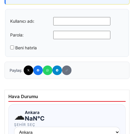
Kullanıcı adı:
Parola:
Beni hatırla
Paylaş:
Hava Durumu
☁
Ankara
NaN°C
ŞEHIR SEÇ