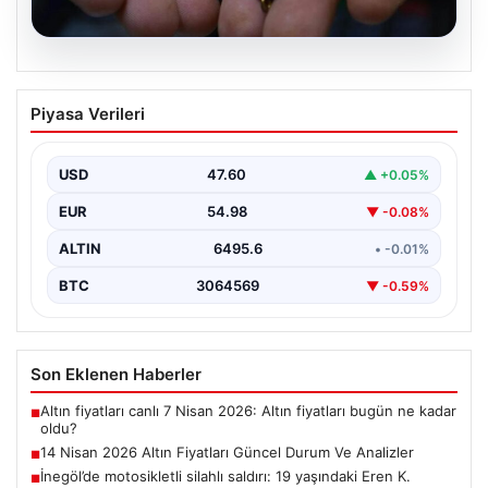
05.08.2026
14 Nisan 2026 Altın Fiyatları Güncel
Piyasa Verileri
Durum Ve Analizler
Haftanın ikinci iş gününde yatırımcıların yoğun ilgisini
çeken altın piyasası, küresel gelişmeler ve jeopolitik…
USD
47.60
▲ +0.05%
EUR
54.98
▼ -0.08%
ALTIN
6495.6
• -0.01%
BTC
3064569
▼ -0.59%
Son Eklenen Haberler
Altın fiyatları canlı 7 Nisan 2026: Altın fiyatları bugün ne kadar
■
oldu?
14 Nisan 2026 Altın Fiyatları Güncel Durum Ve Analizler
■
İnegöl’de motosikletli silahlı saldırı: 19 yaşındaki Eren K.
■