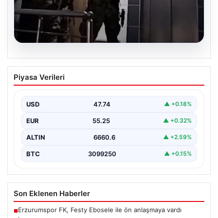
07.08.2026
İntihar Mektubuyla Ortaya Çıkan
Piyasa Verileri
Tefecilik Şebekesi Çökertildi: Milyarlık
Vurgun Gün Yüzüne Çıktı
USD
47.74
▲ +0.18%
Elazığ'da tefecilere borçlandığını belirterek hayatına
son veren bir kişinin bıraktığı intihar mektubu,
EUR
55.25
▲ +0.32%
bölgedeki büyük…
ALTIN
6660.6
▲ +2.59%
BTC
3099250
▲ +0.15%
Son Eklenen Haberler
Erzurumspor FK, Festy Ebosele ile ön anlaşmaya vardı
■