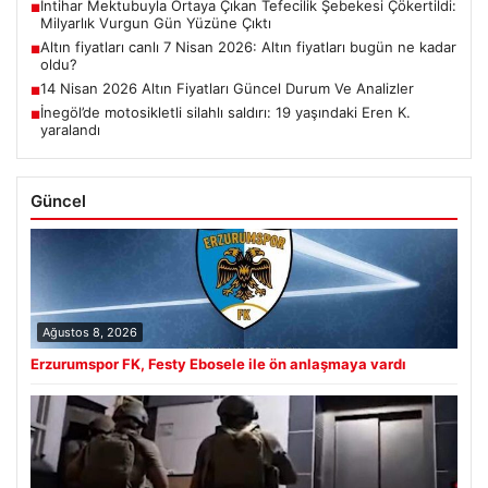
İntihar Mektubuyla Ortaya Çıkan Tefecilik Şebekesi Çökertildi:
■
Milyarlık Vurgun Gün Yüzüne Çıktı
Altın fiyatları canlı 7 Nisan 2026: Altın fiyatları bugün ne kadar
■
oldu?
14 Nisan 2026 Altın Fiyatları Güncel Durum Ve Analizler
■
İnegöl’de motosikletli silahlı saldırı: 19 yaşındaki Eren K.
■
yaralandı
Güncel
Ağustos 8, 2026
Erzurumspor FK, Festy Ebosele ile ön anlaşmaya vardı