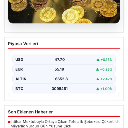
06.08.2026
Altın fiyatları canlı 7 Nisan 2026: Altın
Piyasa Verileri
fiyatları bugün ne kadar oldu?
USD
47.70
▲ +0.15%
EUR
55.19
▲ +0.28%
ALTIN
6652.8
▲ +2.47%
BTC
3095451
▲ +1.00%
Son Eklenen Haberler
İntihar Mektubuyla Ortaya Çıkan Tefecilik Şebekesi Çökertildi:
■
Milyarlık Vurgun Gün Yüzüne Çıktı