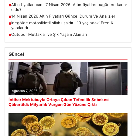
Altın fiyatları canlı 7 Nisan 2026: Altın fiyatları bugün ne kadar
■
oldu?
14 Nisan 2026 Altın Fiyatları Güncel Durum Ve Analizler
■
İnegöl’de motosikletli silahlı saldırı: 19 yaşındaki Eren K.
■
yaralandı
Outdoor Mutfaklar ve Şık Yaşam Alanları
■
Güncel
Ağustos 7, 2026
İntihar Mektubuyla Ortaya Çıkan Tefecilik Şebekesi
Çökertildi: Milyarlık Vurgun Gün Yüzüne Çıktı