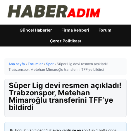
Güncel Haberler
Firma Rehberi
Forum
Çerez Politikası
Ana sayfa
›
Forumlar
›
Spor
›
Süper Lig devi resmen açıkladı!
Trabzonspor, Metehan Mimaroğlu transferini TFF’ye bildirdi
Süper Lig devi resmen açıkladı!
Trabzonspor, Metehan
Mimaroğlu transferini TFF’ye
bildirdi
Bu konu 0 yanıt içerir, 1 izleyen vardır ve en son
1 ay 1 hafta önce