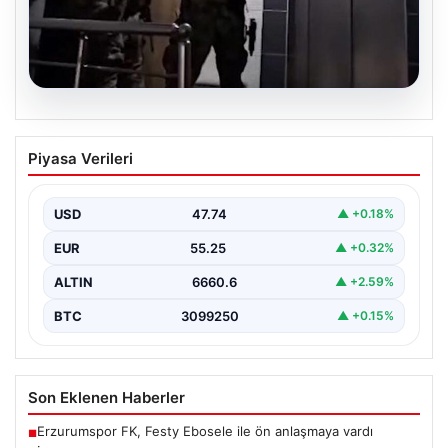
07.08.2026
İntihar Mektubuyla Ortaya Çıkan
Piyasa Verileri
Tefecilik Şebekesi Çökertildi: Milyarlık
Vurgun Gün Yüzüne Çıktı
USD
47.74
▲ +0.18%
Elazığ'da tefecilere borçlandığını belirterek hayatına
son veren bir kişinin bıraktığı intihar mektubu,
EUR
55.25
▲ +0.32%
bölgedeki büyük…
ALTIN
6660.6
▲ +2.59%
BTC
3099250
▲ +0.15%
Son Eklenen Haberler
Erzurumspor FK, Festy Ebosele ile ön anlaşmaya vardı
■