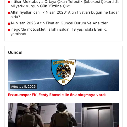
İntihar Mektubuyla Ortaya Çıkan Tefecilik Şebekesi Çökertildi:
■
Milyarlık Vurgun Gün Yüzüne Çıktı
Altın fiyatları canlı 7 Nisan 2026: Altın fiyatları bugün ne kadar
■
oldu?
14 Nisan 2026 Altın Fiyatları Güncel Durum Ve Analizler
■
İnegöl’de motosikletli silahlı saldırı: 19 yaşındaki Eren K.
■
yaralandı
Güncel
Ağustos 8, 2026
Erzurumspor FK, Festy Ebosele ile ön anlaşmaya vardı