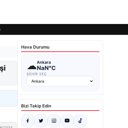
ı
Hava Durumu
☁
Ankara
şi
NaN°C
ŞEHIR SEÇ
Bizi Takip Edin
#17334