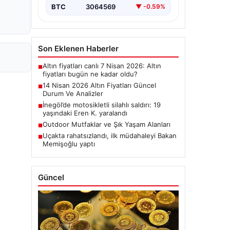
BTC
3064569
▼ -0.59%
Son Eklenen Haberler
Altın fiyatları canlı 7 Nisan 2026: Altın
■
fiyatları bugün ne kadar oldu?
14 Nisan 2026 Altın Fiyatları Güncel
■
Durum Ve Analizler
İnegöl’de motosikletli silahlı saldırı: 19
■
yaşındaki Eren K. yaralandı
Outdoor Mutfaklar ve Şık Yaşam Alanları
■
Uçakta rahatsızlandı, ilk müdahaleyi Bakan
■
Memişoğlu yaptı
Güncel