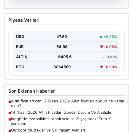
05.08.2026
14 Nisan 2026 Altın Fiyatları Güncel
Piyasa Verileri
Durum Ve Analizler
Haftanın ikinci iş gününde yatırımcıların yoğun ilgisini
çeken altın piyasası, küresel gelişmeler ve jeopolitik…
USD
47.60
▲ +0.05%
EUR
54.98
▼ -0.08%
ALTIN
6495.6
• -0.01%
BTC
3064569
▼ -0.59%
Son Eklenen Haberler
Altın fiyatları canlı 7 Nisan 2026: Altın fiyatları bugün ne kadar
■
oldu?
14 Nisan 2026 Altın Fiyatları Güncel Durum Ve Analizler
■
İnegöl’de motosikletli silahlı saldırı: 19 yaşındaki Eren K.
■
yaralandı
Outdoor Mutfaklar ve Şık Yaşam Alanları
■