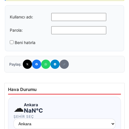
Kullanıcı adı:
Parola:
Beni hatırla
Paylaş:
Hava Durumu
☁
Ankara
NaN°C
ŞEHIR SEÇ