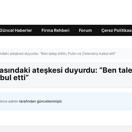
Güncel Haberler
Firma Rehberi
Forum
Çerez Politikas
aki ateşkesi duyurdu: “Ben talep ettim, Putin ve Zelenskiy kabul etti”
sındaki ateşkesi duyurdu: “Ben tal
bul etti”
 önce
admin
tarafından güncellenmiştir.