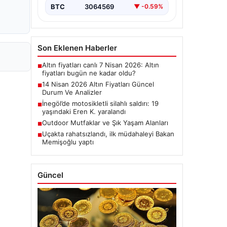
BTC
3064569
▼ -0.59%
Son Eklenen Haberler
Altın fiyatları canlı 7 Nisan 2026: Altın
■
fiyatları bugün ne kadar oldu?
14 Nisan 2026 Altın Fiyatları Güncel
■
Durum Ve Analizler
İnegöl’de motosikletli silahlı saldırı: 19
■
yaşındaki Eren K. yaralandı
Outdoor Mutfaklar ve Şık Yaşam Alanları
■
Uçakta rahatsızlandı, ilk müdahaleyi Bakan
■
Memişoğlu yaptı
Güncel