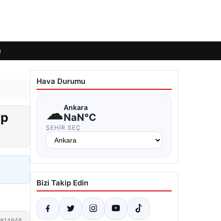
ı
Hava Durumu
☁
Ankara
ep
NaN°C
ŞEHIR SEÇ
Bizi Takip Edin
#14646