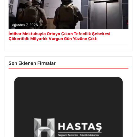
Ağustos 7, 2026
İntihar Mektubuyla Ortaya Çıkan Tefecilik Şebekesi
Çökertildi: Milyarlık Vurgun Gün Yüzüne Çıktı
Son Eklenen Firmalar