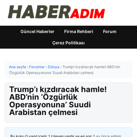
Güncel Haberler
Firma Rehberi
Forum
Çerez Politikası
Ana sayfa
›
Forumlar
›
Dünya
›
Trump’ı kızdıracak hamle! ABD’nin
‘Özgürlük Operasyonuna’ Suudi Arabistan çelmesi
Trump’ı kızdıracak hamle!
ABD’nin ‘Özgürlük
Operasyonuna’ Suudi
Arabistan çelmesi
Bu konu 0 yanıt içerir, 1 izleyen vardır ve en son
3 ay önce
admin