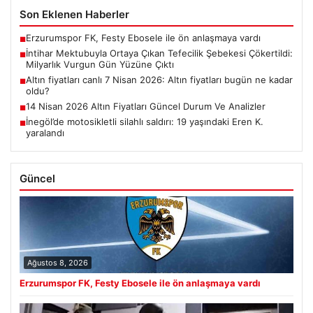
Son Eklenen Haberler
Erzurumspor FK, Festy Ebosele ile ön anlaşmaya vardı
■
İntihar Mektubuyla Ortaya Çıkan Tefecilik Şebekesi Çökertildi:
■
Milyarlık Vurgun Gün Yüzüne Çıktı
Altın fiyatları canlı 7 Nisan 2026: Altın fiyatları bugün ne kadar
■
oldu?
14 Nisan 2026 Altın Fiyatları Güncel Durum Ve Analizler
■
İnegöl’de motosikletli silahlı saldırı: 19 yaşındaki Eren K.
■
yaralandı
Güncel
Ağustos 8, 2026
Erzurumspor FK, Festy Ebosele ile ön anlaşmaya vardı