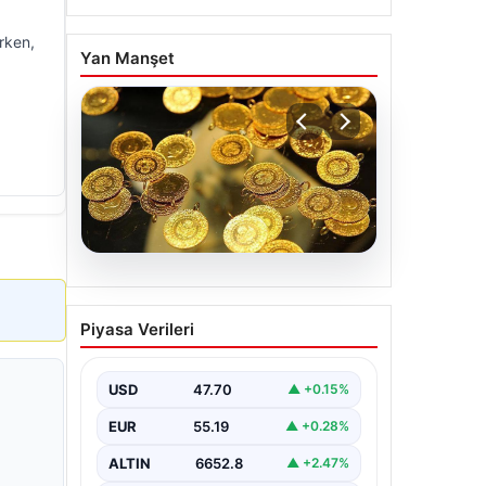
erken,
Yan Manşet
06.08.2026
Altın fiyatları canlı 7 Nisan
Piyasa Verileri
2026: Altın fiyatları bugün
ne kadar oldu?
USD
47.70
▲ +0.15%
EUR
55.19
▲ +0.28%
ALTIN
6652.8
▲ +2.47%