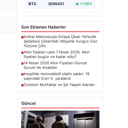
BTC
3095451
▲ +1.00%
Son Eklenen Haberler
İntihar Mektubuyla Ortaya Çıkan Tefecilik
■
Şebekesi Çökertildi: Milyarlık Vurgun Gün
Yüzüne Çıktı
Altın fiyatları canlı 7 Nisan 2026: Altın
■
fiyatları bugün ne kadar oldu?
14 Nisan 2026 Altın Fiyatları Güncel
■
Durum Ve Analizler
İnegöl’de motosikletli silahlı saldırı: 19
■
yaşındaki Eren K. yaralandı
Outdoor Mutfaklar ve Şık Yaşam Alanları
■
Güncel