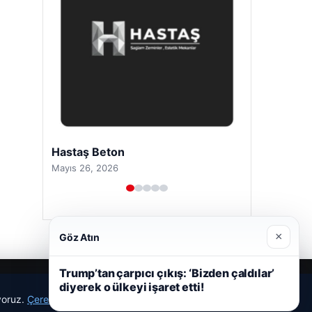
Hastaş Beton
Mayıs 26, 2026
×
Göz Atın
Trump’tan çarpıcı çıkış: ‘Bizden çaldılar’
diyerek o ülkeyi işaret etti!
ıyoruz.
Çerez Politikamız
Reddet
Kabul Et