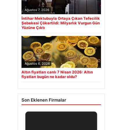
Ağustos 7, 2026
İntihar Mektubuyla Ortaya Çıkan Tefecilik
Şebekesi Çökertildi: Milyarlık Vurgun Gün
Yüzüne Çıktı
Ağustos 6, 2026
Altın fiyatları canlı 7 Nisan 2026: Altın
fiyatları bugün ne kadar oldu?
Son Eklenen Firmalar