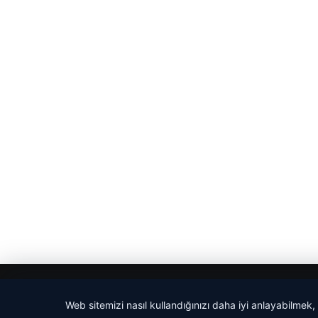
© 2026 Haber Adım
Web sitemizi nasıl kullandığınızı daha iyi anlayabilmek,
tcio