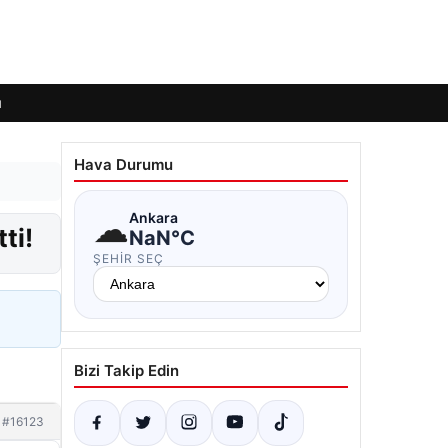
ı
Hava Durumu
☁
Ankara
ti!
NaN°C
ŞEHIR SEÇ
Bizi Takip Edin
#16123