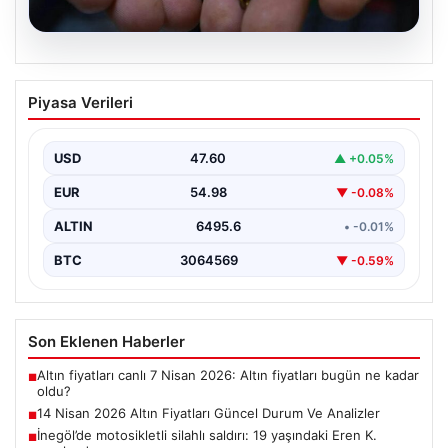
05.08.2026
14 Nisan 2026 Altın Fiyatları Güncel
Piyasa Verileri
Durum Ve Analizler
Haftanın ikinci iş gününde yatırımcıların yoğun ilgisini
çeken altın piyasası, küresel gelişmeler ve jeopolitik…
USD
47.60
▲ +0.05%
EUR
54.98
▼ -0.08%
ALTIN
6495.6
• -0.01%
BTC
3064569
▼ -0.59%
Son Eklenen Haberler
Altın fiyatları canlı 7 Nisan 2026: Altın fiyatları bugün ne kadar
■
oldu?
14 Nisan 2026 Altın Fiyatları Güncel Durum Ve Analizler
■
İnegöl’de motosikletli silahlı saldırı: 19 yaşındaki Eren K.
■