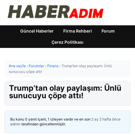
Güncel Haberler
Firma Rehberi
Forum
Çerez Politikası
Ana sayfa
›
Forumlar
›
Finans
›
Trump’tan olay paylaşım: Ünlü
sunucuyu çöpe attı!
Trump’tan olay paylaşım: Ünlü
sunucuyu çöpe attı!
Bu konu 0 yanıt içerir, 1 izleyen vardır ve en son
2 ay 2 hafta önce
admin
tarafından güncellenmiştir.