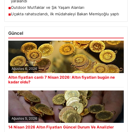
yaralandı
Outdoor Mutfaklar ve Şık Yaşam Alanları
■
Uçakta rahatsızlandı, ilk müdahaleyi Bakan Memişoğlu yaptı
■
Güncel
Ağustos 6, 2026
Altın fiyatları canlı 7 Nisan 2026: Altın fiyatları bugün ne
kadar oldu?
Ağustos 5, 2026
14 Nisan 2026 Altın Fiyatları Güncel Durum Ve Analizler