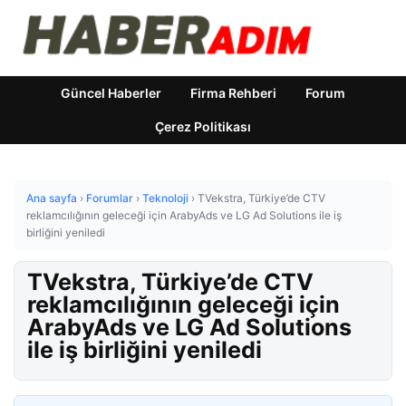
Güncel Haberler
Firma Rehberi
Forum
Çerez Politikası
Ana sayfa
›
Forumlar
›
Teknoloji
›
TVekstra, Türkiye’de CTV
reklamcılığının geleceği için ArabyAds ve LG Ad Solutions ile iş
birliğini yeniledi
TVekstra, Türkiye’de CTV
reklamcılığının geleceği için
ArabyAds ve LG Ad Solutions
ile iş birliğini yeniledi