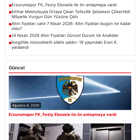
Erzurumspor FK, Festy Ebosele ile ön anlaşmaya vardı
■
İntihar Mektubuyla Ortaya Çıkan Tefecilik Şebekesi Çökertildi:
■
Milyarlık Vurgun Gün Yüzüne Çıktı
Altın fiyatları canlı 7 Nisan 2026: Altın fiyatları bugün ne kadar
■
oldu?
14 Nisan 2026 Altın Fiyatları Güncel Durum Ve Analizler
■
İnegöl’de motosikletli silahlı saldırı: 19 yaşındaki Eren K.
■
yaralandı
Güncel
Ağustos 8, 2026
Erzurumspor FK, Festy Ebosele ile ön anlaşmaya vardı