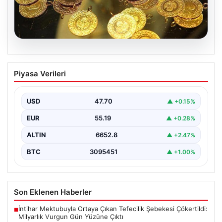
06.08.2026
Altın fiyatları canlı 7 Nisan 2026: Altın
Piyasa Verileri
fiyatları bugün ne kadar oldu?
USD
47.70
▲ +0.15%
EUR
55.19
▲ +0.28%
ALTIN
6652.8
▲ +2.47%
BTC
3095451
▲ +1.00%
Son Eklenen Haberler
İntihar Mektubuyla Ortaya Çıkan Tefecilik Şebekesi Çökertildi:
■
Milyarlık Vurgun Gün Yüzüne Çıktı