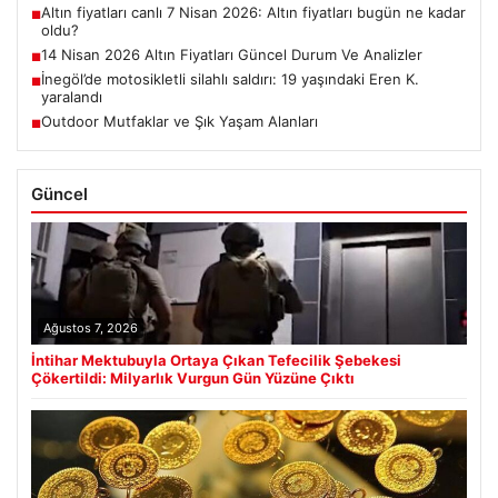
Altın fiyatları canlı 7 Nisan 2026: Altın fiyatları bugün ne kadar
■
oldu?
14 Nisan 2026 Altın Fiyatları Güncel Durum Ve Analizler
■
İnegöl’de motosikletli silahlı saldırı: 19 yaşındaki Eren K.
■
yaralandı
Outdoor Mutfaklar ve Şık Yaşam Alanları
■
Güncel
Ağustos 7, 2026
İntihar Mektubuyla Ortaya Çıkan Tefecilik Şebekesi
Çökertildi: Milyarlık Vurgun Gün Yüzüne Çıktı