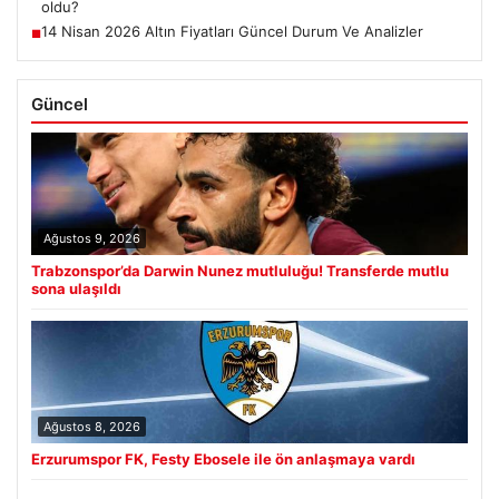
oldu?
14 Nisan 2026 Altın Fiyatları Güncel Durum Ve Analizler
■
Güncel
Ağustos 9, 2026
Trabzonspor’da Darwin Nunez mutluluğu! Transferde mutlu
sona ulaşıldı
Ağustos 8, 2026
Erzurumspor FK, Festy Ebosele ile ön anlaşmaya vardı