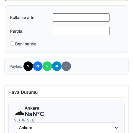
Kullanıcı adı:
Parola:
Beni hatırla
Paylaş:
Hava Durumu
☁
Ankara
NaN°C
ŞEHIR SEÇ