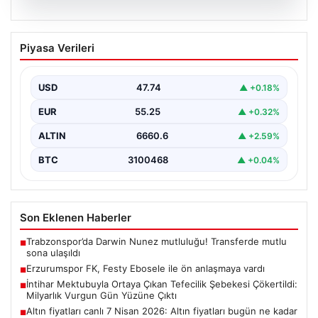
08.08.2026
Erzurumspor FK, Festy Ebosele ile ön
Piyasa Verileri
anlaşmaya vardı
Erzurumspor FK, son olarak Başakşehir'de forma giyen
İrlandalı sağ bek Festy Oseiwe Ebosele ile…
USD
47.74
▲ +0.18%
EUR
55.25
▲ +0.32%
ALTIN
6660.6
▲ +2.59%
BTC
3100468
▲ +0.04%
Son Eklenen Haberler
Trabzonspor’da Darwin Nunez mutluluğu! Transferde mutlu
■
sona ulaşıldı
Erzurumspor FK, Festy Ebosele ile ön anlaşmaya vardı
■
İntihar Mektubuyla Ortaya Çıkan Tefecilik Şebekesi Çökertildi:
■
Milyarlık Vurgun Gün Yüzüne Çıktı
Altın fiyatları canlı 7 Nisan 2026: Altın fiyatları bugün ne kadar
■