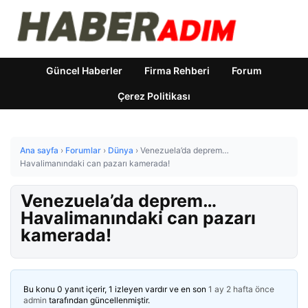
Güncel Haberler
Firma Rehberi
Forum
Çerez Politikası
Ana sayfa
›
Forumlar
›
Dünya
›
Venezuela’da deprem…
Havalimanındaki can pazarı kamerada!
Venezuela’da deprem…
Havalimanındaki can pazarı
kamerada!
Bu konu 0 yanıt içerir, 1 izleyen vardır ve en son
1 ay 2 hafta önce
admin
tarafından güncellenmiştir.