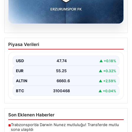
08.08.2026
Erzurumspor FK, Festy Ebosele ile ön
Piyasa Verileri
anlaşmaya vardı
Erzurumspor FK, son olarak Başakşehir'de forma giyen
İrlandalı sağ bek Festy Oseiwe Ebosele ile…
USD
47.74
▲ +0.18%
EUR
55.25
▲ +0.32%
ALTIN
6660.6
▲ +2.59%
BTC
3100468
▲ +0.04%
Son Eklenen Haberler
Trabzonspor’da Darwin Nunez mutluluğu! Transferde mutlu
■
sona ulaşıldı