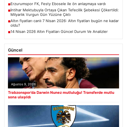
Erzurumspor FK, Festy Ebosele ile ön anlaşmaya vardı
■
İntihar Mektubuyla Ortaya Çıkan Tefecilik Şebekesi Çökertildi:
■
Milyarlık Vurgun Gün Yüzüne Çıktı
Altın fiyatları canlı 7 Nisan 2026: Altın fiyatları bugün ne kadar
■
oldu?
14 Nisan 2026 Altın Fiyatları Güncel Durum Ve Analizler
■
Güncel
Ağustos 9, 2026
Trabzonspor’da Darwin Nunez mutluluğu! Transferde mutlu
sona ulaşıldı