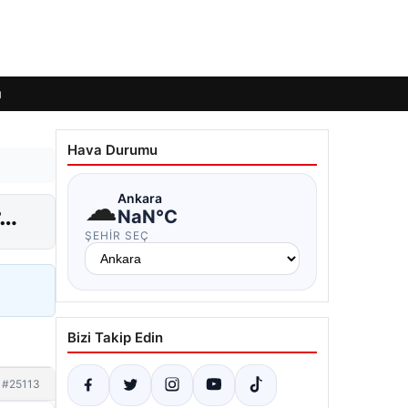
ı
Hava Durumu
☁
Ankara
r…
NaN°C
ŞEHIR SEÇ
Bizi Takip Edin
#25113