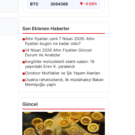
BTC
3064569
▼ -0.59%
Son Eklenen Haberler
Altın fiyatları canlı 7 Nisan 2026: Altın
■
fiyatları bugün ne kadar oldu?
14 Nisan 2026 Altın Fiyatları Güncel
■
Durum Ve Analizler
İnegöl’de motosikletli silahlı saldırı: 19
■
yaşındaki Eren K. yaralandı
Outdoor Mutfaklar ve Şık Yaşam Alanları
■
Uçakta rahatsızlandı, ilk müdahaleyi Bakan
■
Memişoğlu yaptı
Güncel