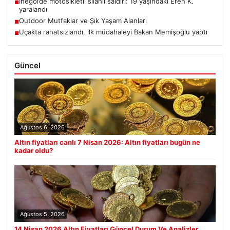
İnegöl’de motosikletli silahlı saldırı: 19 yaşındaki Eren K.
■
yaralandı
Outdoor Mutfaklar ve Şık Yaşam Alanları
■
Uçakta rahatsızlandı, ilk müdahaleyi Bakan Memişoğlu yaptı
■
Güncel
Ağustos 6, 2026
Altın fiyatları canlı 7 Nisan 2026: Altın fiyatları bugün ne
kadar oldu?
Ağustos 5, 2026
14 Nisan 2026 Altın Fiyatları Güncel Durum Ve Analizler