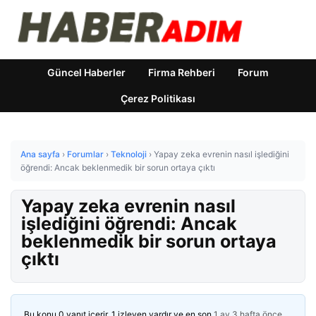
Güncel Haberler
Firma Rehberi
Forum
Çerez Politikası
Ana sayfa
›
Forumlar
›
Teknoloji
›
Yapay zeka evrenin nasıl işlediğini
öğrendi: Ancak beklenmedik bir sorun ortaya çıktı
Yapay zeka evrenin nasıl
işlediğini öğrendi: Ancak
beklenmedik bir sorun ortaya
çıktı
Bu konu 0 yanıt içerir, 1 izleyen vardır ve en son
1 ay 3 hafta önce