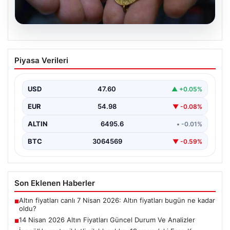
05.08.2026
14 Nisan 2026 Altın Fiyatları Güncel
Piyasa Verileri
Durum Ve Analizler
Haftanın ikinci iş gününde yatırımcıların yoğun ilgisini
çeken altın piyasası, küresel gelişmeler ve jeopolitik…
USD
47.60
▲ +0.05%
EUR
54.98
▼ -0.08%
ALTIN
6495.6
• -0.01%
BTC
3064569
▼ -0.59%
Son Eklenen Haberler
Altın fiyatları canlı 7 Nisan 2026: Altın fiyatları bugün ne kadar
■
oldu?
14 Nisan 2026 Altın Fiyatları Güncel Durum Ve Analizler
■