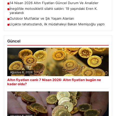
14 Nisan 2026 Altın Fiyatları Güncel Durum Ve Analizler
■
İnegöl’de motosikletli silahlı saldırı: 19 yaşındaki Eren K.
■
yaralandı
Outdoor Mutfaklar ve Şık Yaşam Alanları
■
Uçakta rahatsızlandı, ilk müdahaleyi Bakan Memişoğlu yaptı
■
Güncel
Ağustos 6, 2026
Altın fiyatları canlı 7 Nisan 2026: Altın fiyatları bugün ne
kadar oldu?