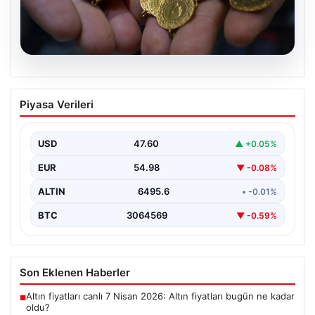
05.08.2026
14 Nisan 2026 Altın Fiyatları Güncel
Piyasa Verileri
Durum Ve Analizler
Haftanın ikinci iş gününde yatırımcıların yoğun ilgisini
çeken altın piyasası, küresel gelişmeler ve jeopolitik…
USD
47.60
▲ +0.05%
EUR
54.98
▼ -0.08%
ALTIN
6495.6
• -0.01%
BTC
3064569
▼ -0.59%
Son Eklenen Haberler
Altın fiyatları canlı 7 Nisan 2026: Altın fiyatları bugün ne kadar
■
oldu?