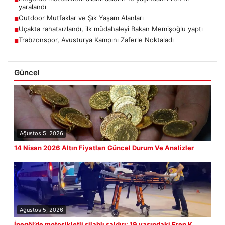
yaralandı
Outdoor Mutfaklar ve Şık Yaşam Alanları
■
Uçakta rahatsızlandı, ilk müdahaleyi Bakan Memişoğlu yaptı
■
Trabzonspor, Avusturya Kampını Zaferle Noktaladı
■
Güncel
Ağustos 5, 2026
14 Nisan 2026 Altın Fiyatları Güncel Durum Ve Analizler
Ağustos 5, 2026
İnegöl’de motosikletli silahlı saldırı: 19 yaşındaki Eren K.