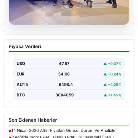
05.08.2026
İnegöl’de motosikletli silahlı saldırı: 19
Piyasa Verileri
yaşındaki Eren K. yaralandı
Bursa'nın İnegöl ilçesinde motosikletle gelen bir kişinin
tüfekle ateş açması sonucu 19 yaşındaki Eren…
USD
47.57
▲ +0.07%
EUR
54.98
▲ +0.24%
ALTIN
6498.4
▲ +4.29%
BTC
3084059
▲ +1.45%
Son Eklenen Haberler
14 Nisan 2026 Altın Fiyatları Güncel Durum Ve Analizler
■
İnegöl’de motosikletli silahlı saldırı: 19 yaşındaki Eren K.
■