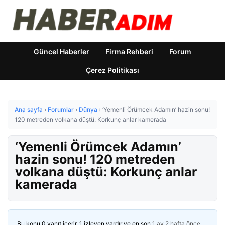
Güncel Haberler
Firma Rehberi
Forum
Çerez Politikası
Ana sayfa
›
Forumlar
›
Dünya
›
‘Yemenli Örümcek Adamın’ hazin sonu!
120 metreden volkana düştü: Korkunç anlar kamerada
‘Yemenli Örümcek Adamın’
hazin sonu! 120 metreden
volkana düştü: Korkunç anlar
kamerada
Bu konu 0 yanıt içerir, 1 izleyen vardır ve en son
1 ay 2 hafta önce