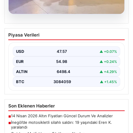
05.08.2026
İnegöl’de motosikletli silahlı saldırı: 19
Piyasa Verileri
yaşındaki Eren K. yaralandı
Bursa'nın İnegöl ilçesinde motosikletle gelen bir kişinin
tüfekle ateş açması sonucu 19 yaşındaki Eren…
USD
47.57
▲ +0.07%
EUR
54.98
▲ +0.24%
ALTIN
6498.4
▲ +4.29%
BTC
3084059
▲ +1.45%
Son Eklenen Haberler
14 Nisan 2026 Altın Fiyatları Güncel Durum Ve Analizler
■
İnegöl’de motosikletli silahlı saldırı: 19 yaşındaki Eren K.
■
yaralandı