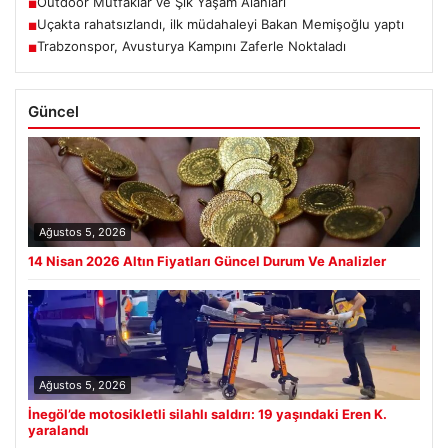
Outdoor Mutfaklar ve Şık Yaşam Alanları
■
Uçakta rahatsızlandı, ilk müdahaleyi Bakan Memişoğlu yaptı
■
Trabzonspor, Avusturya Kampını Zaferle Noktaladı
■
Güncel
Ağustos 5, 2026
14 Nisan 2026 Altın Fiyatları Güncel Durum Ve Analizler
Ağustos 5, 2026
İnegöl’de motosikletli silahlı saldırı: 19 yaşındaki Eren K.
yaralandı