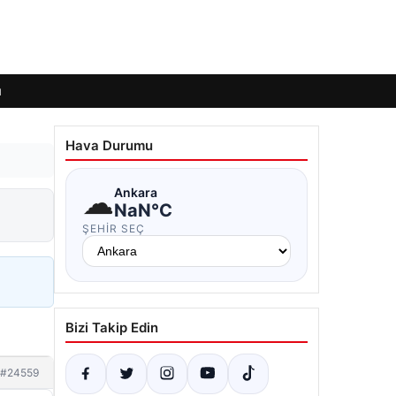
ı
Hava Durumu
☁
Ankara
NaN°C
ŞEHIR SEÇ
Bizi Takip Edin
#24559