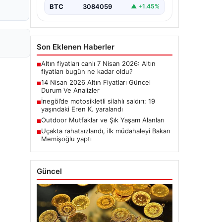
BTC
3084059
▲ +1.45%
Son Eklenen Haberler
Altın fiyatları canlı 7 Nisan 2026: Altın
■
fiyatları bugün ne kadar oldu?
14 Nisan 2026 Altın Fiyatları Güncel
■
Durum Ve Analizler
İnegöl’de motosikletli silahlı saldırı: 19
■
yaşındaki Eren K. yaralandı
Outdoor Mutfaklar ve Şık Yaşam Alanları
■
Uçakta rahatsızlandı, ilk müdahaleyi Bakan
■
Memişoğlu yaptı
Güncel