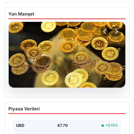
Yan Manşet
06.08.2026
Altın fiyatları canlı 7 Nisan 2026: Altın
Piyasa Verileri
fiyatları bugün ne kadar oldu?
USD
47.70
▲ +0.15%