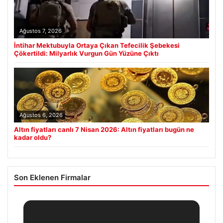
Ağustos 7, 2026
İntihar Mektubuyla Ortaya Çıkan Tefecilik Şebekesi
Çökertildi: Milyarlık Vurgun Gün Yüzüne Çıktı
Ağustos 6, 2026
Altın fiyatları canlı 7 Nisan 2026: Altın fiyatları bugün ne
kadar oldu?
Son Eklenen Firmalar