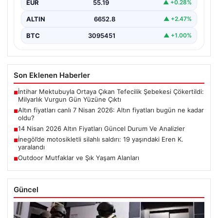
EUR
55.19
▲ +0.28%
ALTIN
6652.8
▲ +2.47%
BTC
3095451
▲ +1.00%
Son Eklenen Haberler
İntihar Mektubuyla Ortaya Çıkan Tefecilik Şebekesi Çökertildi:
■
Milyarlık Vurgun Gün Yüzüne Çıktı
Altın fiyatları canlı 7 Nisan 2026: Altın fiyatları bugün ne kadar
■
oldu?
14 Nisan 2026 Altın Fiyatları Güncel Durum Ve Analizler
■
İnegöl’de motosikletli silahlı saldırı: 19 yaşındaki Eren K.
■
yaralandı
Outdoor Mutfaklar ve Şık Yaşam Alanları
■
Güncel