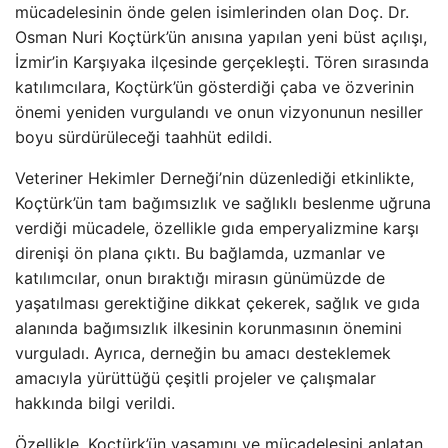
mücadelesinin önde gelen isimlerinden olan Doç. Dr.
Osman Nuri Koçtürk’ün anısına yapılan yeni büst açılışı,
İzmir’in Karşıyaka ilçesinde gerçekleşti. Tören sırasında
katılımcılara, Koçtürk’ün gösterdiği çaba ve özverinin
önemi yeniden vurgulandı ve onun vizyonunun nesiller
boyu sürdürüleceği taahhüt edildi.
Veteriner Hekimler Derneği’nin düzenlediği etkinlikte,
Koçtürk’ün tam bağımsızlık ve sağlıklı beslenme uğruna
verdiği mücadele, özellikle gıda emperyalizmine karşı
direnişi ön plana çıktı. Bu bağlamda, uzmanlar ve
katılımcılar, onun bıraktığı mirasın günümüzde de
yaşatılması gerektiğine dikkat çekerek, sağlık ve gıda
alanında bağımsızlık ilkesinin korunmasının önemini
vurguladı. Ayrıca, derneğin bu amacı desteklemek
amacıyla yürüttüğü çeşitli projeler ve çalışmalar
hakkında bilgi verildi.
Özellikle, Koçtürk’ün yaşamını ve mücadelesini anlatan