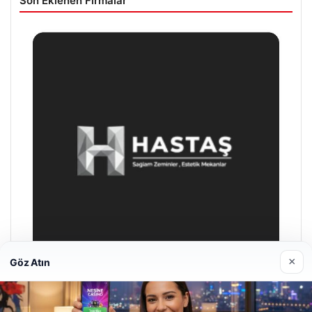
Son Eklenen Firmalar
×
Göz Atın
Prenses Night Club