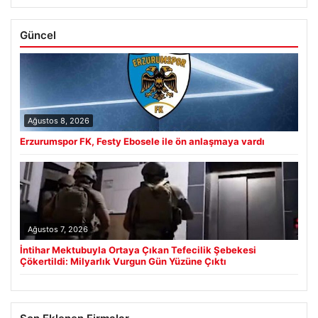
Güncel
Ağustos 8, 2026
Erzurumspor FK, Festy Ebosele ile ön anlaşmaya vardı
Ağustos 7, 2026
İntihar Mektubuyla Ortaya Çıkan Tefecilik Şebekesi
Çökertildi: Milyarlık Vurgun Gün Yüzüne Çıktı