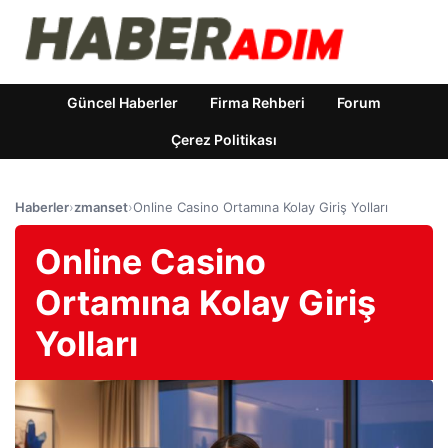
Güncel Haberler
Firma Rehberi
Forum
Çerez Politikası
Haberler
›
zmanset
›
Online Casino Ortamına Kolay Giriş Yolları
Online Casino
Ortamına Kolay Giriş
Yolları