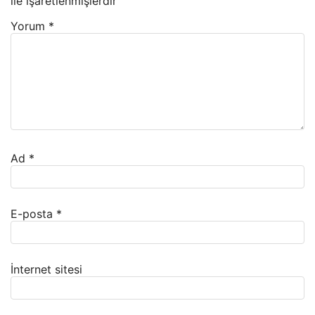
ile işaretlenmişlerdir
Yorum
*
Ad
*
E-posta
*
İnternet sitesi