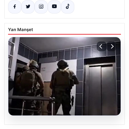
Yan Manşet
07.08.2026