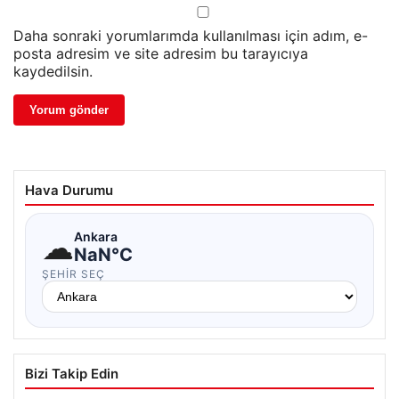
Daha sonraki yorumlarımda kullanılması için adım, e-
posta adresim ve site adresim bu tarayıcıya
kaydedilsin.
Hava Durumu
☁
Ankara
NaN°C
ŞEHIR SEÇ
Bizi Takip Edin