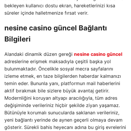
bekleyen kullanıcı dostu ekran, hareketlerinizi kısa
süreler içinde halletmenize fırsat verir.
nesine casino güncel
Bağlantı
Bilgileri
Alandaki dinamik düzen gereği
nesine casino güncel
adreslerine erişmek maksadıyla çeşitli başka yol
bulunmaktadır. Öncelikle sosyal mecra sayfalarını
izleme etmek, en taze bilgilerden haberdar kalmanızı
temin eder. Bununla yanı, platformun mail haberlerini
aktif bırakmak bile sizlere büyük avantaj getirir.
Modernliğini koruyan altyapı aracılığıyla, tüm adres
değişiminde verileriniz hiçbir şekilde ziyan yaşamaz.
Bütünüyle korumalı sunucularda saklanan verileriniz,
yeni bağlantı yerinde de aynen geçerli olmaya devam
gösterir. Sürekli bahis heyecanı adına bu giriş evrelerini