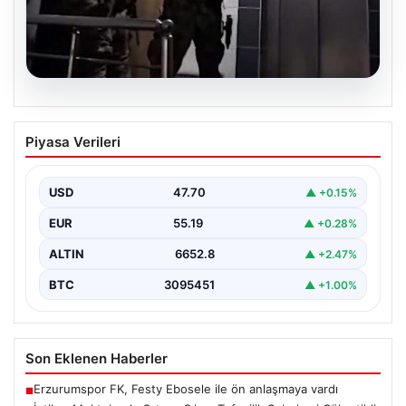
07.08.2026
İntihar Mektubuyla Ortaya Çıkan
Piyasa Verileri
Tefecilik Şebekesi Çökertildi: Milyarlık
Vurgun Gün Yüzüne Çıktı
USD
47.70
▲ +0.15%
Elazığ’da tefecilere borçlandığını belirterek hayatına son
veren bir kişinin bıraktığı intihar mektubu, bölgedeki
EUR
55.19
▲ +0.28%
büyük…
ALTIN
6652.8
▲ +2.47%
BTC
3095451
▲ +1.00%
Son Eklenen Haberler
Erzurumspor FK, Festy Ebosele ile ön anlaşmaya vardı
■