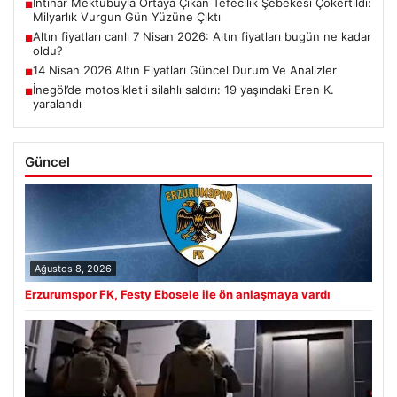
İntihar Mektubuyla Ortaya Çıkan Tefecilik Şebekesi Çökertildi:
■
Milyarlık Vurgun Gün Yüzüne Çıktı
Altın fiyatları canlı 7 Nisan 2026: Altın fiyatları bugün ne kadar
■
oldu?
14 Nisan 2026 Altın Fiyatları Güncel Durum Ve Analizler
■
İnegöl’de motosikletli silahlı saldırı: 19 yaşındaki Eren K.
■
yaralandı
Güncel
Ağustos 8, 2026
Erzurumspor FK, Festy Ebosele ile ön anlaşmaya vardı