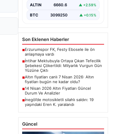
kişinin bıraktığı intihar mektubu,
ALTIN
6660.6
▲ +2.59%
bölgedeki büyük…
BTC
3099250
▲ +0.15%
Son Eklenen Haberler
Erzurumspor FK, Festy Ebosele ile ön
■
anlaşmaya vardı
İntihar Mektubuyla Ortaya Çıkan Tefecilik
■
Şebekesi Çökertildi: Milyarlık Vurgun Gün
Yüzüne Çıktı
Altın fiyatları canlı 7 Nisan 2026: Altın
■
fiyatları bugün ne kadar oldu?
14 Nisan 2026 Altın Fiyatları Güncel
■
Durum Ve Analizler
İnegöl’de motosikletli silahlı saldırı: 19
■
yaşındaki Eren K. yaralandı
Güncel