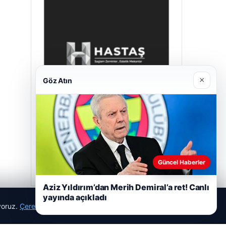
×
Göz Atın
Hastaş Beton
Mayıs 26, 2026
Güncel Haberler
Aziz Yıldırım’dan Merih Demiral’a ret! Canlı
yayında açıkladı
ıyoruz.
Çerez Politikamız
Reddet
Kabul Et