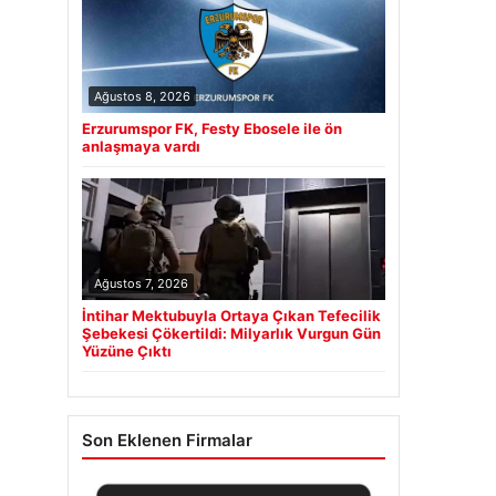
Ağustos 8, 2026
Erzurumspor FK, Festy Ebosele ile ön
anlaşmaya vardı
Ağustos 7, 2026
İntihar Mektubuyla Ortaya Çıkan Tefecilik
Şebekesi Çökertildi: Milyarlık Vurgun Gün
Yüzüne Çıktı
Son Eklenen Firmalar