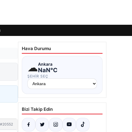
ı
Hava Durumu
☁
Ankara
NaN°C
ŞEHIR SEÇ
Bizi Takip Edin
#20552