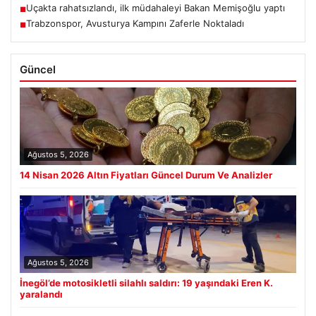
Uçakta rahatsızlandı, ilk müdahaleyi Bakan Memişoğlu yaptı
■
Trabzonspor, Avusturya Kampını Zaferle Noktaladı
■
Güncel
Ağustos 5, 2026
14 Nisan 2026 Altın Fiyatları Güncel Durum Ve Analizler
Ağustos 5, 2026
İnegöl’de motosikletli silahlı saldırı: 19 yaşındaki Eren K.
yaralandı