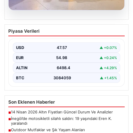
05.08.2026
İnegöl’de motosikletli silahlı saldırı: 19
Piyasa Verileri
yaşındaki Eren K. yaralandı
Bursa'nın İnegöl ilçesinde motosikletle gelen bir kişinin
tüfekle ateş açması sonucu 19 yaşındaki Eren…
USD
47.57
▲ +0.07%
EUR
54.98
▲ +0.24%
ALTIN
6498.4
▲ +4.29%
BTC
3084059
▲ +1.45%
Son Eklenen Haberler
14 Nisan 2026 Altın Fiyatları Güncel Durum Ve Analizler
■
İnegöl’de motosikletli silahlı saldırı: 19 yaşındaki Eren K.
■
yaralandı
Outdoor Mutfaklar ve Şık Yaşam Alanları
■