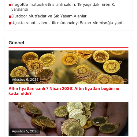
İnegöl’de motosikletli silahlı saldırı: 19 yaşındaki Eren K.
■
yaralandı
Outdoor Mutfaklar ve Şık Yaşam Alanları
■
Uçakta rahatsızlandı, ilk müdahaleyi Bakan Memişoğlu yaptı
■
Güncel
Ağustos 6, 2026
Altın fiyatları canlı 7 Nisan 2026: Altın fiyatları bugün ne
kadar oldu?
Ağustos 5, 2026