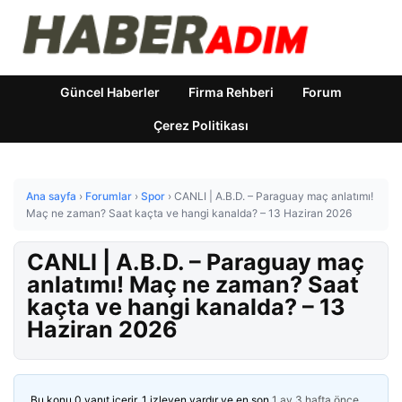
Güncel Haberler
Firma Rehberi
Forum
Çerez Politikası
Ana sayfa
›
Forumlar
›
Spor
›
CANLI | A.B.D. – Paraguay maç anlatımı!
Maç ne zaman? Saat kaçta ve hangi kanalda? – 13 Haziran 2026
CANLI | A.B.D. – Paraguay maç
anlatımı! Maç ne zaman? Saat
kaçta ve hangi kanalda? – 13
Haziran 2026
Bu konu 0 yanıt içerir, 1 izleyen vardır ve en son
1 ay 3 hafta önce