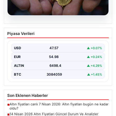
05.08.2026
14 Nisan 2026 Altın Fiyatları Güncel
Piyasa Verileri
Durum Ve Analizler
Haftanın ikinci iş gününde yatırımcıların yoğun ilgisini
çeken altın piyasası, küresel gelişmeler ve jeopolitik…
USD
47.57
▲ +0.07%
EUR
54.98
▲ +0.24%
ALTIN
6498.4
▲ +4.29%
BTC
3084059
▲ +1.45%
Son Eklenen Haberler
Altın fiyatları canlı 7 Nisan 2026: Altın fiyatları bugün ne kadar
■
oldu?
14 Nisan 2026 Altın Fiyatları Güncel Durum Ve Analizler
■