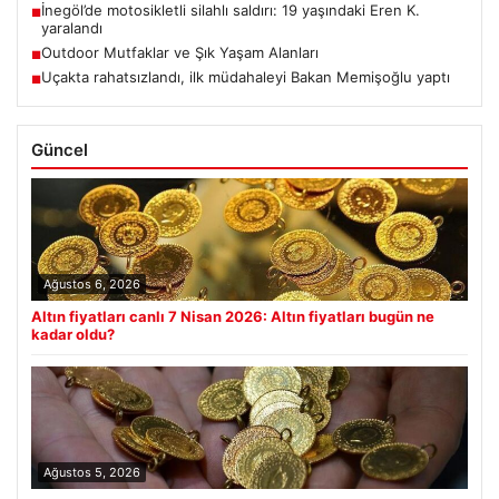
İnegöl’de motosikletli silahlı saldırı: 19 yaşındaki Eren K.
■
yaralandı
Outdoor Mutfaklar ve Şık Yaşam Alanları
■
Uçakta rahatsızlandı, ilk müdahaleyi Bakan Memişoğlu yaptı
■
Güncel
Ağustos 6, 2026
Altın fiyatları canlı 7 Nisan 2026: Altın fiyatları bugün ne
kadar oldu?
Ağustos 5, 2026