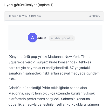
1 yazı görüntüleniyor (toplam 1)
Haziran 6, 2026: 1:19 am
#20322
A
admin
Anahtar yönetici
Dünyaca ünlü pop yıldızı Madonna, New York Times
Square’de verdiği sürpriz Pride konserindeki tehlikeli
hareketiyle hayranlarını endişelendirdi. 67 yaşındaki
sanatçının sahnedeki riskli anları sosyal medyada gündem
oldu.
Grindr’ın düzenlediği Pride etkinliğinde sahne alan
Madonna, seyircilerin oldukça üzerinde kurulan yüksek
platformda performans sergiledi. Sahnenin kenarına
güvenlik amacıyla yerleştirilen şeffaf korkuluklara rağmen