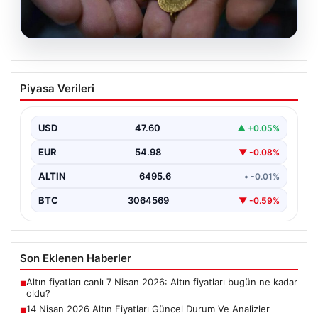
05.08.2026
14 Nisan 2026 Altın Fiyatları Güncel
Piyasa Verileri
Durum Ve Analizler
Haftanın ikinci iş gününde yatırımcıların yoğun ilgisini
çeken altın piyasası, küresel gelişmeler ve jeopolitik…
USD
47.60
▲ +0.05%
EUR
54.98
▼ -0.08%
ALTIN
6495.6
• -0.01%
BTC
3064569
▼ -0.59%
Son Eklenen Haberler
Altın fiyatları canlı 7 Nisan 2026: Altın fiyatları bugün ne kadar
■
oldu?
14 Nisan 2026 Altın Fiyatları Güncel Durum Ve Analizler
■