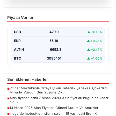
06.08.2026
Altın fiyatları canlı 7 Nisan 2026: Altın
Piyasa Verileri
fiyatları bugün ne kadar oldu?
USD
47.70
▲ +0.15%
EUR
55.19
▲ +0.28%
ALTIN
6652.8
▲ +2.47%
BTC
3095451
▲ +1.00%
Son Eklenen Haberler
İntihar Mektubuyla Ortaya Çıkan Tefecilik Şebekesi Çökertildi:
■
Milyarlık Vurgun Gün Yüzüne Çıktı
Altın fiyatları canlı 7 Nisan 2026: Altın fiyatları bugün ne kadar
■
oldu?
14 Nisan 2026 Altın Fiyatları Güncel Durum Ve Analizler
■
İnegöl’de motosikletli silahlı saldırı: 19 yaşındaki Eren K.
■