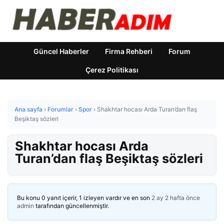
Güncel Haberler
Firma Rehberi
Forum
Çerez Politikası
Ana sayfa
›
Forumlar
›
Spor
›
Shakhtar hocası Arda Turan’dan flaş
Beşiktaş sözleri
Shakhtar hocası Arda
Turan’dan flaş Beşiktaş sözleri
Bu konu 0 yanıt içerir, 1 izleyen vardır ve en son
2 ay 2 hafta önce
admin
tarafından güncellenmiştir.