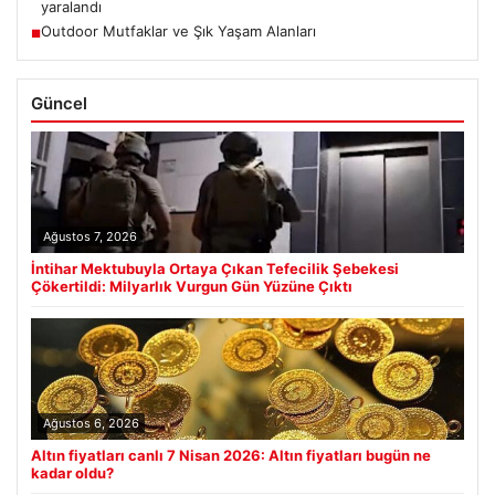
yaralandı
Outdoor Mutfaklar ve Şık Yaşam Alanları
■
Güncel
Ağustos 7, 2026
İntihar Mektubuyla Ortaya Çıkan Tefecilik Şebekesi
Çökertildi: Milyarlık Vurgun Gün Yüzüne Çıktı
Ağustos 6, 2026
Altın fiyatları canlı 7 Nisan 2026: Altın fiyatları bugün ne
kadar oldu?