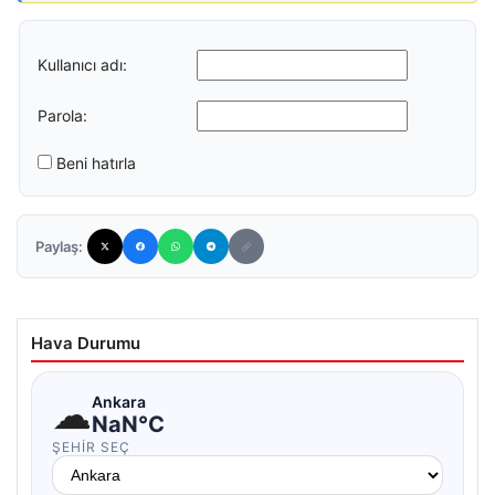
Kullanıcı adı:
Parola:
Beni hatırla
Paylaş:
Hava Durumu
☁
Ankara
NaN°C
ŞEHIR SEÇ